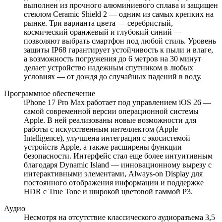
выполнен из прочного алюминиевого сплава и защищен
стеклом Ceramic Shield 2 — одним из самых крепких на
рынке. Три варианта цвета — серебристый,
космический оранжевый и глубокий синий —
позволяют выбрать смартфон под любой стиль. Уровень
защиты IP68 гарантирует устойчивость к пыли и влаге,
а возможность погружения до 6 метров на 30 минут
делает устройство надежным спутником в любых
условиях — от дождя до случайных падений в воду.
Программное обеспечение
iPhone 17 Pro Max работает под управлением iOS 26 —
самой современной версии операционной системы
Apple. В ней реализованы новые возможности для
работы с искусственным интеллектом (Apple
Intelligence), улучшена интеграция с экосистемой
устройств Apple, а также расширены функции
безопасности. Интерфейс стал еще более интуитивным
благодаря Dynamic Island — инновационному вырезу с
интерактивными элементами, Always-on Display для
постоянного отображения информации и поддержке
HDR с True Tone и широкой цветовой гаммой P3.
Аудио
Несмотря на отсутствие классического аудиоразъема 3,5