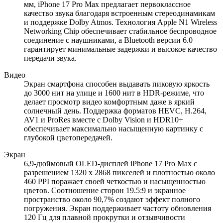
мм, iPhone 17 Pro Max предлагает первоклассное
качество звука благодаря встроенным стереодинамикам
и поддержке Dolby Atmos. Технология Apple N1 Wireless
Networking Chip обеспечивает стабильное беспроводное
соединение с наушниками, а Bluetooth версии 6.0
гарантирует минимальные задержки и высокое качество
передачи звука.
Видео
Экран смартфона способен выдавать пиковую яркость
до 3000 нит на улице и 1600 нит в HDR-режиме, что
делает просмотр видео комфортным даже в яркий
солнечный день. Поддержка форматов HEVC, H.264,
AV1 и ProRes вместе с Dolby Vision и HDR10+
обеспечивает максимально насыщенную картинку с
глубокой цветопередачей.
Экран
6,9-дюймовый OLED-дисплей iPhone 17 Pro Max с
разрешением 1320 x 2868 пикселей и плотностью около
460 PPI поражает своей четкостью и насыщенностью
цветов. Соотношение сторон 19.5:9 и экранное
пространство около 90,7% создают эффект полного
погружения. Экран поддерживает частоту обновления
120 Гц для плавной прокрутки и отзывчивости