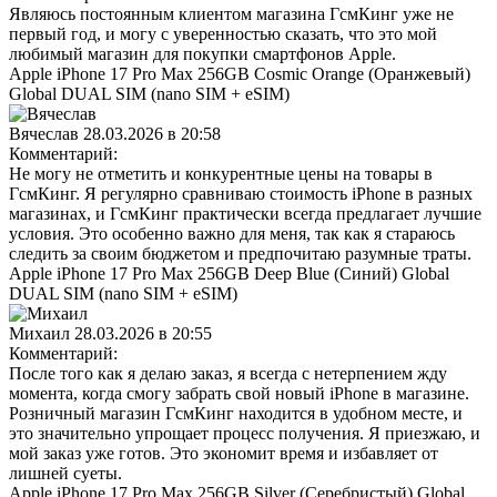
Являюсь постоянным клиентом магазина ГсмКинг уже не
первый год, и могу с уверенностью сказать, что это мой
любимый магазин для покупки смартфонов Apple.
Apple iPhone 17 Pro Max 256GB Cosmic Orange (Оранжевый)
Global DUAL SIM (nano SIM + eSIM)
Вячеслав
28.03.2026 в 20:58
Комментарий:
Не могу не отметить и конкурентные цены на товары в
ГсмКинг. Я регулярно сравниваю стоимость iPhone в разных
магазинах, и ГсмКинг практически всегда предлагает лучшие
условия. Это особенно важно для меня, так как я стараюсь
следить за своим бюджетом и предпочитаю разумные траты.
Apple iPhone 17 Pro Max 256GB Deep Blue (Синий) Global
DUAL SIM (nano SIM + eSIM)
Михаил
28.03.2026 в 20:55
Комментарий:
После того как я делаю заказ, я всегда с нетерпением жду
момента, когда смогу забрать свой новый iPhone в магазине.
Розничный магазин ГсмКинг находится в удобном месте, и
это значительно упрощает процесс получения. Я приезжаю, и
мой заказ уже готов. Это экономит время и избавляет от
лишней суеты.
Apple iPhone 17 Pro Max 256GB Silver (Серебристый) Global