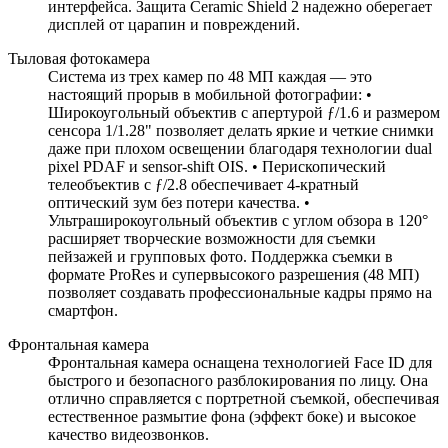
интерфейса. Защита Ceramic Shield 2 надежно оберегает
дисплей от царапин и повреждений.
Тыловая фотокамера
Система из трех камер по 48 МП каждая — это
настоящий прорыв в мобильной фотографии: •
Широкоугольный объектив с апертурой ƒ/1.6 и размером
сенсора 1/1.28" позволяет делать яркие и четкие снимки
даже при плохом освещении благодаря технологии dual
pixel PDAF и sensor-shift OIS. • Перископический
телеобъектив с ƒ/2.8 обеспечивает 4-кратный
оптический зум без потери качества. •
Ультраширокоугольный объектив с углом обзора в 120°
расширяет творческие возможности для съемки
пейзажей и групповых фото. Поддержка съемки в
формате ProRes и супервысокого разрешения (48 МП)
позволяет создавать профессиональные кадры прямо на
смартфон.
Фронтальная камера
Фронтальная камера оснащена технологией Face ID для
быстрого и безопасного разблокирования по лицу. Она
отлично справляется с портретной съемкой, обеспечивая
естественное размытие фона (эффект боке) и высокое
качество видеозвонков.