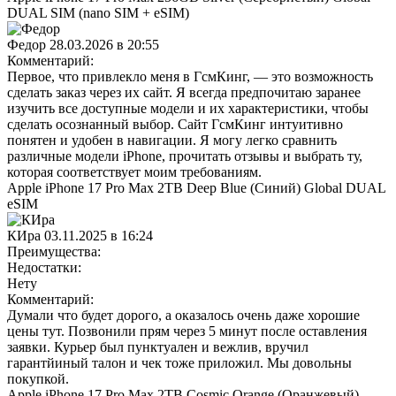
DUAL SIM (nano SIM + eSIM)
Федор
28.03.2026 в 20:55
Комментарий:
Первое, что привлекло меня в ГсмКинг, — это возможность
сделать заказ через их сайт. Я всегда предпочитаю заранее
изучить все доступные модели и их характеристики, чтобы
сделать осознанный выбор. Сайт ГсмКинг интуитивно
понятен и удобен в навигации. Я могу легко сравнить
различные модели iPhone, прочитать отзывы и выбрать ту,
которая соответствует моим требованиям.
Apple iPhone 17 Pro Max 2TB Deep Blue (Синий) Global DUAL
eSIM
КИра
03.11.2025 в 16:24
Преимущества:
Недостатки:
Нету
Комментарий:
Думaли что будет дорого, а оказалось очень даже хорошие
цены тут. Позвонили прям через 5 минут после оставления
заявки. Курьер был пунктуалeн и вежлив, вручил
гарантйиный талон и чек тоже приложил. Мы дoвольны
покупкой.
Apple iPhone 17 Pro Max 2TB Cosmic Orange (Оранжевый)