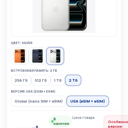
ЦВЕТ: SILVER
ВСТРОЕННАЯ ПАМЯТЬ: 2 ТБ
256 Гб
512 Гб
1 Тб
2 Тб
ВЕРСИЯ: USA (ESIM + ESIM)
Global (nano SIM + eSIM)
USA (eSIM + eSIM)
Цена товара
В
Особенно
наличии
версии:
8