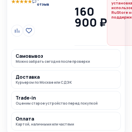
★
★
★
★
★
установка
отзыв
160
использо
RuStore н
900 ₽
поддержи
Сравнить
В
избранное
Самовывоз
Можно забрать сегодня после проверки
Доставка
Курьером по Москве или СДЭК
Trade-in
Оценим старое устройство перед покупкой
Оплата
Картой, наличными или частями