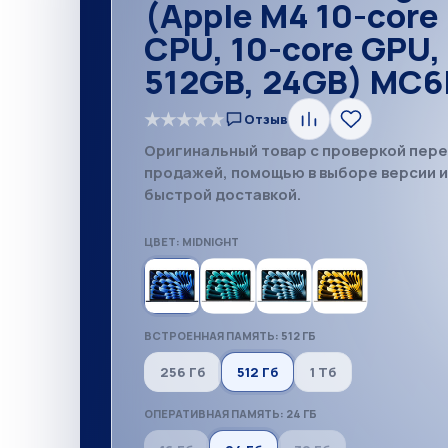
(Apple M4 10-core
CPU, 10-core GPU,
512GB, 24GB) MC6
★
★
★
★
★
Отзыв
Сравнить
В
избранное
Оригинальный товар с проверкой пер
продажей, помощью в выборе версии 
быстрой доставкой.
ЦВЕТ: MIDNIGHT
ВСТРОЕННАЯ ПАМЯТЬ: 512 ГБ
256 Гб
512 Гб
1 Тб
ОПЕРАТИВНАЯ ПАМЯТЬ: 24 ГБ