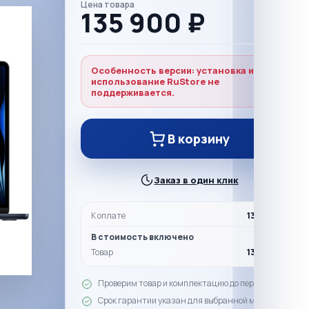
Цена товара
135 900 ₽
Особенность версии: установка и
использование RuStore не
поддерживается.
В корзину
Заказ в один клик
К оплате
135 900 ₽
В стоимость включено
Товар
135 900 ₽
Проверим товар и комплектацию до передачи
Срок гарантии указан для выбранной модели