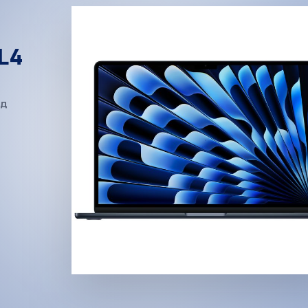
L4
ед
и