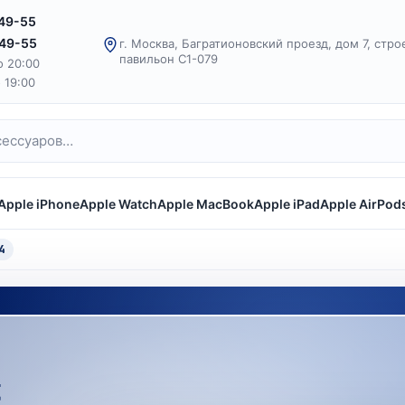
-49-55
-49-55
г. Москва, Багратионовский проезд, дом 7, стро
павильон С1-079
о 20:00
о 19:00
Apple iPhone
Apple Watch
Apple MacBook
Apple iPad
Apple AirPod
4
t