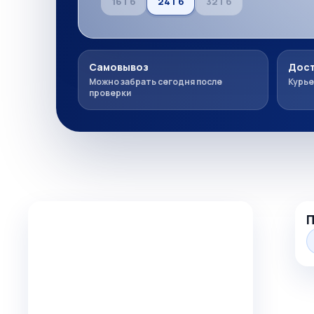
16 Гб
24 Гб
32 Гб
Самовывоз
Дост
Можно забрать сегодня после
Курье
проверки
Комплекты товаров
П
+