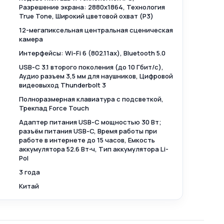
Разрешение экрана: 2880x1864, Технология
True Tone, Широкий цветовой охват (P3)
12-мегапиксельная центральная сценическая
камера
Интерфейсы: Wi‑Fi 6 (802.11ax), Bluetooth 5.0
USB‑C 3.1 второго поколения (до 10 Гбит/ с),
Аудио разъем 3,5 мм для наушников, Цифровой
видеовыход Thunderbolt 3
Полноразмерная клавиатура с подсветкой,
Трекпад Force Touch
Адаптер питания USB‑C мощностью 30 Вт;
разъём питания USB‑C, Время работы при
работе в интернете до 15 часов, Емкость
аккумулятора 52.6 Вт⋅ч, Тип аккумулятора Li-
Pol
3 года
Китай