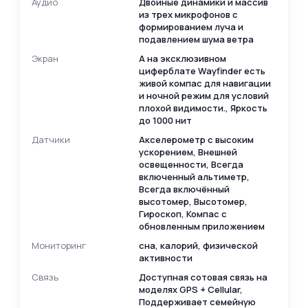
Аудио
Двойные динамики и массив
из трех микрофонов с
формированием луча и
подавлением шума ветра
Экран
А на эксклюзивном
циферблате Wayfinder есть
живой компас для навигации
и ночной режим для условий
плохой видимости., Яркость
до 1000 нит
Датчики
Акселерометр с высоким
ускорением, Внешней
освещенности, Всегда
включенный альтиметр,
Всегда включённый
высотомер, Высотомер,
Гироскоп, Компас с
обновленным приложением
Мониторинг
сна, калорий, физической
активности
Связь
Доступная сотовая связь на
моделях GPS + Cellular,
Поддерживает семейную