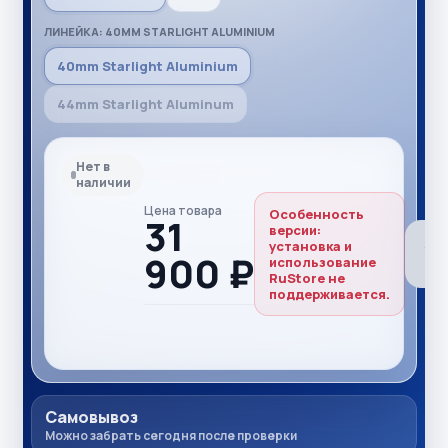
ЛИНЕЙКА: 40MM STARLIGHT ALUMINIUM
40mm Starlight Aluminium
44mm Starlight Aluminum
Нет в
наличии
Цена товара
Особенность
31
версии:
установка и
900 ₽
использование
RuStore не
поддерживается.
Самовывоз
Можно забрать сегодня после проверки