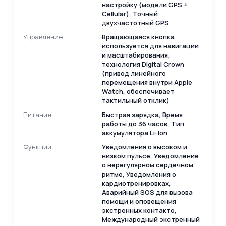
настройку (модели GPS +
Cellular), Точный
двухчастотный GPS
Управление
Вращающаяся кнопка
используется для навигации
и масштабирования;
технология Digital Crown
(привод линейного
перемещения внутри Apple
Watch, обеспечивает
тактильный отклик)
Питание
Быстрая зарядка, Время
работы до 36 часов, Тип
аккумулятора Li-Ion
Функции
Уведомления о высоком и
низком пульсе, Уведомление
о нерегулярном сердечном
ритме, Уведомления о
кардиотренировках,
Аварийный SOS для вызова
помощи и оповещения
экстренных контакто,
Международный экстренный