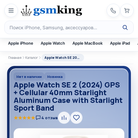
Перейти к содержимому
Поиск по каталогу
Apple iPhone
Apple Watch
Apple MacBook
Apple iPad
Главная
Каталог
Apple Watch SE 2024
Нет в наличии
Новинка
Apple Watch SE 2 (2024) GPS
+ Cellular 40mm Starlight
Aluminum Case with Starlight
Sport Band
★
★
★
★
★
4 отзыв
Сравнить
В
избранное