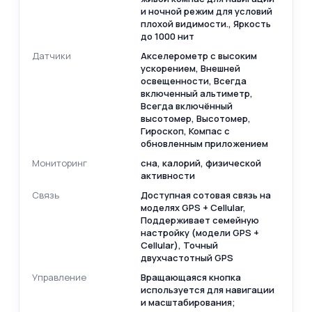
и ночной режим для условий
плохой видимости., Яркость
до 1000 нит
Датчики
Акселерометр с высоким
ускорением, Внешней
освещенности, Всегда
включенный альтиметр,
Всегда включённый
высотомер, Высотомер,
Гироскоп, Компас с
обновленным приложением
Мониторинг
сна, калорий, физической
активности
Связь
Доступная сотовая связь на
моделях GPS + Cellular,
Поддерживает семейную
настройку (модели GPS +
Cellular), Точный
двухчастотный GPS
Управление
Вращающаяся кнопка
используется для навигации
и масштабирования;