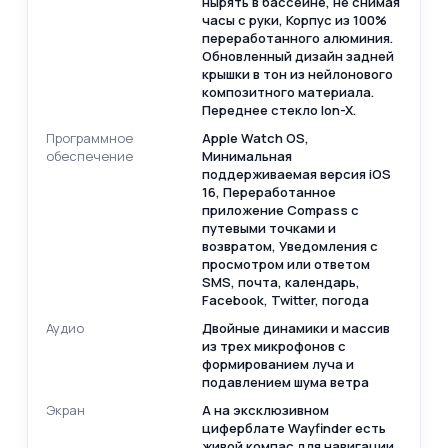
нырять в бассейне, не снимая
часы с руки, Корпус из 100%
переработанного алюминия.
Обновленный дизайн задней
крышки в тон из нейлонового
композитного материала.
Переднее стекло Ion-X.
Программное
Apple Watch OS,
обеспечение
Минимальная
поддерживаемая версия iOS
16, Переработанное
приложение Compass с
путевыми точками и
возвратом, Уведомления с
просмотром или ответом
SMS, почта, календарь,
Facebook, Twitter, погода
Аудио
Двойные динамики и массив
из трех микрофонов с
формированием луча и
подавлением шума ветра
Экран
А на эксклюзивном
циферблате Wayfinder есть
живой компас для навигации