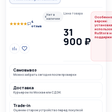
Цена товара
Нет в
Особенно
наличии
версии:
4
★
★
★
★
★
установка
отзыв
31
использо
RuStore н
900 ₽
поддержи
Сравнить
В
избранное
Самовывоз
Можно забрать сегодня после проверки
Доставка
Курьером по Москве или СДЭК
Trade-in
Оценим старое устройство перед покупкой