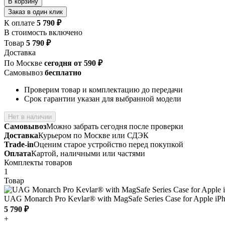
В корзину
Заказ в один клик
К оплате
5 790 ₽
В стоимость включено
Товар
5 790 ₽
Доставка
По Москве
сегодня от 590 ₽
Самовывоз
бесплатно
Проверим товар и комплектацию до передачи
Срок гарантии указан для выбранной модели
Нет в наличии
Самовывоз
Можно забрать сегодня после проверки
Доставка
Курьером по Москве или СДЭК
Trade-in
Оценим старое устройство перед покупкой
Оплата
Картой, наличными или частями
Комплекты товаров
1
Товар
UAG Monarch Pro Kevlar® with MagSafe Series Case for Apple iPh
5 790 ₽
+