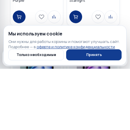
Purple
Starlight
Мы используем cookie
Они нужны для работы корзины и помогают улучшать сайт.
Подробнее — в
оферте и политике конфиденциальности
.
Только необходимые
Принять
Главная
Каталог
Профиль
Корзина
87 900 ₽
89 900 ₽
☆
☆
☆
☆
☆
☆
☆
☆
☆
☆
0
0
Apple iPad Air 11" 2026 M4
Apple iPad Air 11" 2025
256GB Wi-Fi + Cellular Blue
256GB Wi-Fi + Cellular
Purple