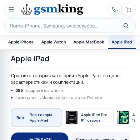
Перейти к содержимому
Поиск по каталогу
Apple iPhone
Apple Watch
Apple MacBook
Apple iPad
Apple iPad
Сравните товары в категории «Apple iPad» по цене,
характеристикам и комплектации.
258
товаров в каталоге
самовывоз в Москве и доставка по России
Все товары
Apple iPad Pro
Appl
Все
Apple iPad
81 товаров
129
Фильтр