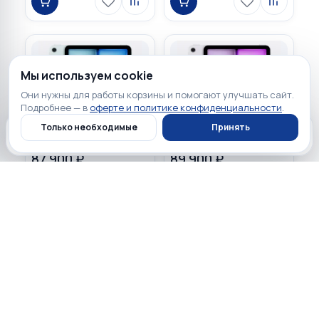
Мы используем cookie
Они нужны для работы корзины и помогают улучшать сайт.
Подробнее — в
оферте и политике конфиденциальности
.
Только необходимые
Принять
Главная
Каталог
Профиль
Корзина
87 900 ₽
89 900 ₽
☆
☆
☆
☆
☆
☆
☆
☆
☆
☆
0
0
Apple iPad Air 11" 2026 M4
Apple iPad Air 11" 2025
256GB Wi-Fi + Cellular Blue
256GB Wi-Fi + Cellular
Purple
Загружаем…