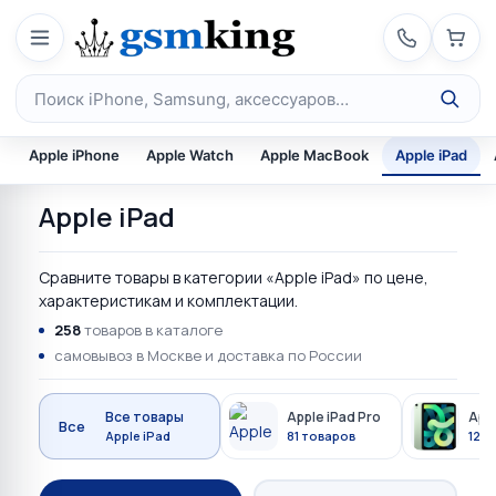
Перейти к содержимому
Поиск по каталогу
Apple iPhone
Apple Watch
Apple MacBook
Apple iPad
Apple iPad
Сравните товары в категории «Apple iPad» по цене,
характеристикам и комплектации.
258
товаров в каталоге
самовывоз в Москве и доставка по России
Все товары
Apple iPad Pro
Appl
Все
Apple iPad
81 товаров
129