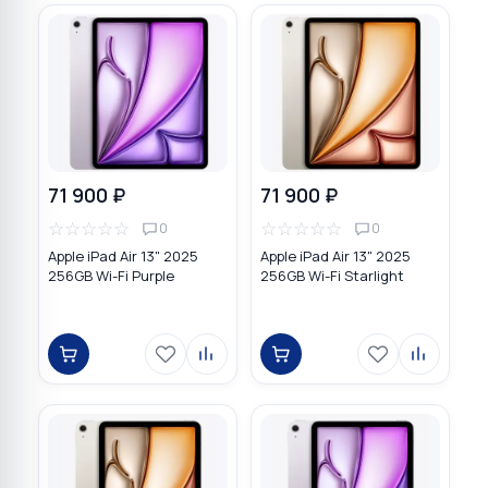
71 900 ₽
71 900 ₽
☆
☆
☆
☆
☆
☆
☆
☆
☆
☆
0
0
Apple iPad Air 13" 2025
Apple iPad Air 13" 2025
256GB Wi-Fi Purple
256GB Wi-Fi Starlight