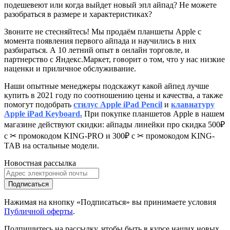
подешевеют или когда выйдет новый эпл айпад? Не можете
разобраться в размере и характеристиках?
Звоните не стесняйтесь! Мы продаём планшеты Apple с
момента появления первого айпада и научились в них
разбираться. А 10 летний опыт в онлайн торговле, и
партнерство с Яндекс.Маркет
, говорит о том, что у нас низкие
наценки и приличное обслуживание.
Наши опытные менеджеры подскажут какой айпед лучше
купить в 2021 году по соотношению цены и качества, а также
помогут подобрать
стилус Apple iPad Pencil
и
клавиатуру
Apple iPad Keyboard.
При покупке планшетов Apple в нашем
магазине действуют скидки: айпады линейки про скидка 500₽
с ✂ промокодом KING-PRO и 300₽ с ✂ промокодом KING-
TAB на остальные модели.
Новостная рассылка
Подписаться
Нажимая на кнопку «Подписаться» вы принимаете условия
Публичной оферты
.
Подпишитесь на рассылку, чтобы быть в курсе наших новых