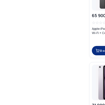
65 90
☆
☆
☆
Apple iPa
Wi-Fi + C
В 