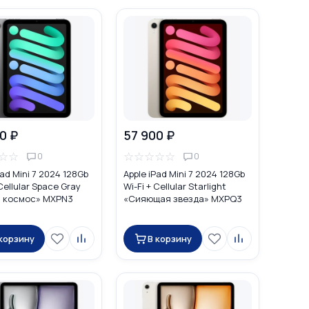
0 ₽
57 900 ₽
☆
☆
☆
☆
☆
☆
☆
0
0
Pad Mini 7 2024 128Gb
Apple iPad Mini 7 2024 128Gb
 Cellular Space Gray
Wi-Fi + Cellular Starlight
 космос» MXPN3
«Сияющая звезда» MXPQ3
 корзину
В корзину