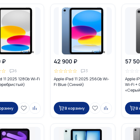
 ₽
42 900 ₽
57 50
☆
☆
☆
☆
☆
☆
☆
☆
☆
☆
6
3
d 11 2025 128Gb Wi-Fi
Apple iPad 11 2025 256Gb Wi-
Apple i
Серебристый)
Fi Blue (Синий)
Wi-Fi +
«Серый
корзину
В корзину
В