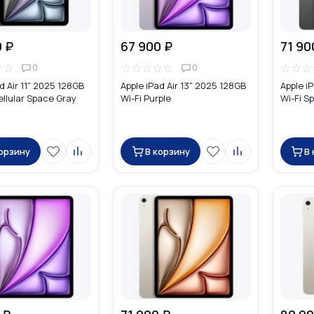
0 ₽
67 900 ₽
71 90
☆
☆
☆
☆
☆
☆
☆
☆
☆
☆
0
0
d Air 11" 2025 128GB
Apple iPad Air 13" 2025 128GB
Apple i
ellular Space Gray
Wi-Fi Purple
Wi-Fi S
корзину
В корзину
В