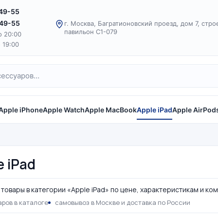
-49-55
-49-55
г. Москва, Багратионовский проезд, дом 7, стро
павильон С1-079
о 20:00
о 19:00
Apple iPhone
Apple Watch
Apple MacBook
Apple iPad
Apple AirPod
e iPad
товары в категории «Apple iPad» по цене, характеристикам и ко
ров в каталоге
самовывоз в Москве и доставка по России