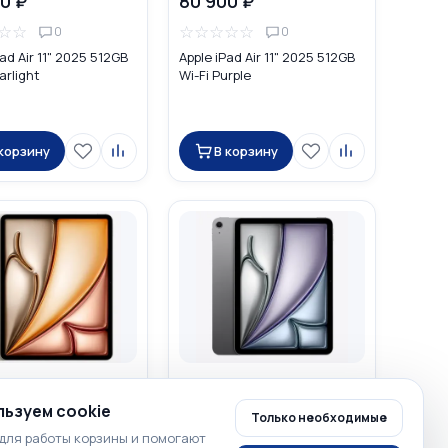
0 ₽
80 900 ₽
☆
☆
☆
☆
☆
☆
☆
0
0
Pad Air 11" 2025 512GB
Apple iPad Air 11" 2025 512GB
arlight
Wi-Fi Purple
 корзину
В корзину
0 ₽
87 900 ₽
ьзуем cookie
☆
☆
☆
☆
☆
☆
☆
0
0
Только необходимые
для работы корзины и помогают
Pad Air 13" 2026 M4
Apple iPad Air 11" 2026 M4