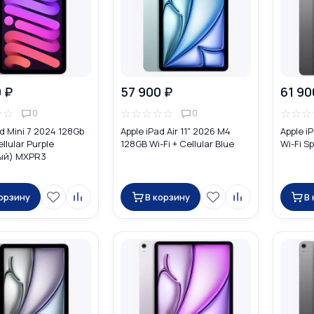
 ₽
57 900 ₽
61 90
☆
☆
☆
☆
☆
☆
☆
☆
☆
☆
0
0
ad Mini 7 2024 128Gb
Apple iPad Air 11" 2026 M4
Apple i
ellular Purple
128GB Wi-Fi + Cellular Blue
Wi-Fi S
ый) MXPR3
корзину
В корзину
В