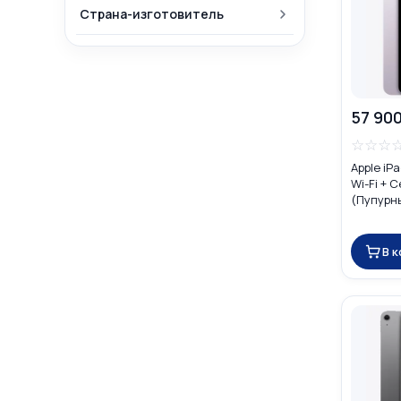
Страна-изготовитель
57 900
☆
☆
☆
Apple iP
Wi-Fi + C
(Пупурн
В 