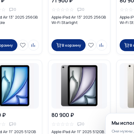
 ₽
71 900 ₽
80 90
☆
☆
☆
☆
☆
☆
☆
☆
☆
☆
0
0
ad Air 13" 2025 256GB
Apple iPad Air 13" 2025 256GB
Apple i
ple
Wi-Fi Starlight
Wi-Fi St
корзину
В корзину
В
0 ₽
80 900 ₽
81 90
Мы испол
☆
☆
☆
☆
☆
☆
☆
☆
☆
☆
0
0
Они нужны 
d Air 11" 2025 512GB
Apple iPad Air 11" 2025 512GB
Apple i