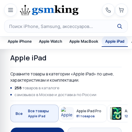
Перейти к содержимому
Поиск по каталогу
Apple iPhone
Apple Watch
Apple MacBook
Apple iPad
Apple iPad
Сравните товары в категории «Apple iPad» по цене,
характеристикам и комплектации.
258
товаров в каталоге
самовывоз в Москве и доставка по России
Все товары
Apple iPad Pro
Appl
Все
Apple iPad
81 товаров
129