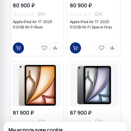
80 900 ₽
80 900 ₽
☆
☆
☆
☆
☆
☆
☆
☆
☆
☆
0
0
Apple iPad Air 11" 2025
Apple iPad Air 11" 2025
512GB Wi-Fi Blue
512GB Wi-Fi Space Gray
81 900 ₽
87 900 ₽
☆
☆
☆
☆
☆
☆
☆
☆
☆
☆
0
0
Apple iPad Air 13" 2026 M4
Apple iPad Air 11" 2026 M4
Мы используем cookie