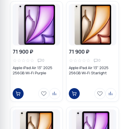
71 900 ₽
71 900 ₽
☆
☆
☆
☆
☆
☆
☆
☆
☆
☆
0
0
Apple iPad Air 13" 2025
Apple iPad Air 13" 2025
256GB Wi-Fi Purple
256GB Wi-Fi Starlight