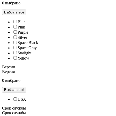
0 выбрано
Выбрать всё
Blue
Pink
Purple
Silver
Space Black
Space Gray
Starlight
Yellow
Версия
Версия
0 выбрано
Выбрать всё
USA
Срок службы
Срок службы