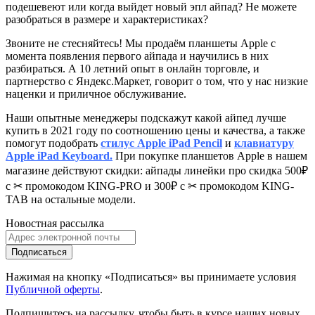
подешевеют или когда выйдет новый эпл айпад? Не можете
разобраться в размере и характеристиках?
Звоните не стесняйтесь! Мы продаём планшеты Apple с
момента появления первого айпада и научились в них
разбираться. А 10 летний опыт в онлайн торговле, и
партнерство с Яндекс.Маркет
, говорит о том, что у нас низкие
наценки и приличное обслуживание.
Наши опытные менеджеры подскажут какой айпед лучше
купить в 2021 году по соотношению цены и качества, а также
помогут подобрать
стилус Apple iPad Pencil
и
клавиатуру
Apple iPad Keyboard.
При покупке планшетов Apple в нашем
магазине действуют скидки: айпады линейки про скидка 500₽
с ✂ промокодом KING-PRO и 300₽ с ✂ промокодом KING-
TAB на остальные модели.
Новостная рассылка
Подписаться
Нажимая на кнопку «Подписаться» вы принимаете условия
Публичной оферты
.
Подпишитесь на рассылку, чтобы быть в курсе наших новых