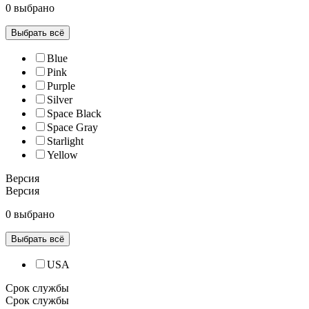
0 выбрано
Выбрать всё
Blue
Pink
Purple
Silver
Space Black
Space Gray
Starlight
Yellow
Версия
Версия
0 выбрано
Выбрать всё
USA
Срок службы
Срок службы