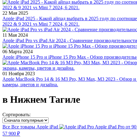
22 Мая 2025
Apple iPad 2025 - Какой айпад выбрать в 2025 году по соотноше
2022 & 9 2021 vs Mini 7 2024, 6 2021.
11 Мая 2024
Apple iPad Pro vs iPad Air 2024 - Сравнение производительност
06 Марта 2024
Apple iPhone 15 Pro и iPhone 15 Pro Max - Обзор производитель
01 Ноября 2023
Apple MacBook Pro 14 & 16 M3 Pro, M3 Max, M3 2023 - Обзор и
камеры, цветов и дизайна.
в Нижнем Тагиле
Сортировать:
Все
Все товары
Apple iPad
Apple iPad Pro
от 90
57 900 ₽