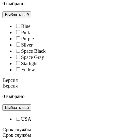
0 выбрано
Выбрать всё
Blue
Pink
Purple
Silver
Space Black
Space Gray
Starlight
Yellow
Версия
Версия
0 выбрано
Выбрать всё
USA
Срок службы
Срок службы