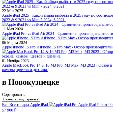
22 Мая 2025
Apple iPad 2025 - Какой айпад выбрать в 2025 году по соотноше
2022 & 9 2021 vs Mini 7 2024, 6 2021.
11 Мая 2024
Apple iPad Pro vs iPad Air 2024 - Сравнение производительност
06 Марта 2024
Apple iPhone 15 Pro и iPhone 15 Pro Max - Обзор производитель
01 Ноября 2023
Apple MacBook Pro 14 & 16 M3 Pro, M3 Max, M3 2023 - Обзор и
камеры, цветов и дизайна.
в Новокузнецке
Сортировать:
Все
Все товары
Apple iPad
Apple iPad Pro
от 90
57 900 ₽