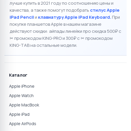
80 900 ₽
80 900 ₽
☆
☆
☆
☆
☆
☆
☆
☆
☆
☆
0
0
Apple iPad Air 11" 2025
Apple iPad Air 11" 2025
512GB Wi-Fi Starlight
512GB Wi-Fi Purple