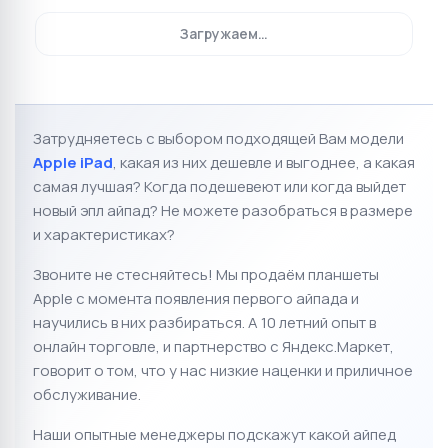
71 900 ₽
71 900 ₽
☆
☆
☆
☆
☆
☆
☆
☆
☆
☆
0
0
Apple iPad Air 13" 2025
Apple iPad Air 13" 2025
256GB Wi-Fi Purple
256GB Wi-Fi Starlight