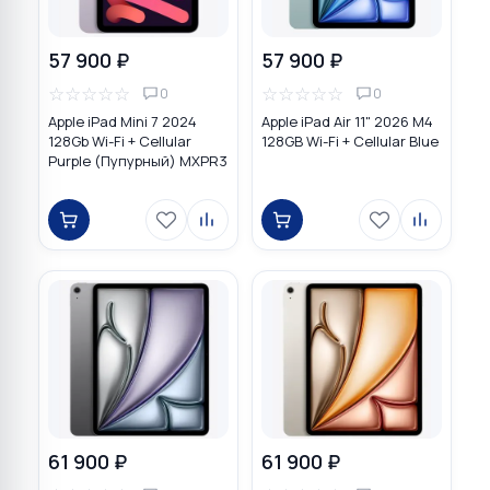
57 900 ₽
57 900 ₽
☆
☆
☆
☆
☆
☆
☆
☆
☆
☆
0
0
Apple iPad Mini 7 2024
Apple iPad Air 11" 2026 M4
128Gb Wi-Fi + Cellular
128GB Wi-Fi + Cellular Blue
Purple (Пупурный) MXPR3
61 900 ₽
61 900 ₽