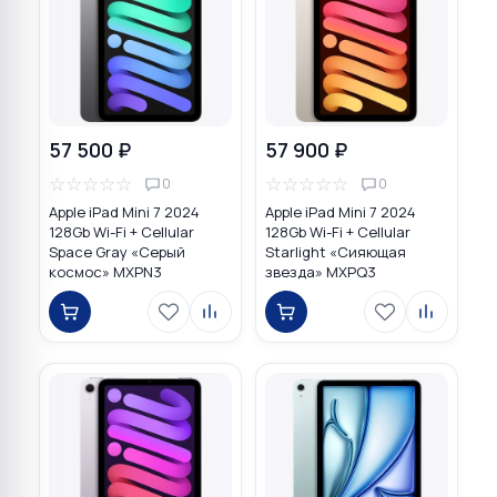
57 500 ₽
57 900 ₽
☆
☆
☆
☆
☆
☆
☆
☆
☆
☆
0
0
Apple iPad Mini 7 2024
Apple iPad Mini 7 2024
128Gb Wi-Fi + Cellular
128Gb Wi-Fi + Cellular
Space Gray «Серый
Starlight «Сияющая
космос» MXPN3
звезда» MXPQ3