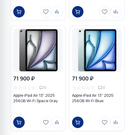
71 900 ₽
71 900 ₽
☆
☆
☆
☆
☆
☆
☆
☆
☆
☆
0
0
Apple iPad Air 13" 2025
Apple iPad Air 13" 2025
256GB Wi-Fi Space Gray
256GB Wi-Fi Blue