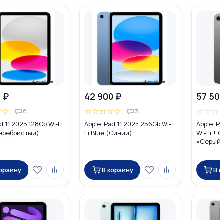
 ₽
42 900 ₽
57 50
☆
☆
☆
☆
☆
☆
☆
☆
☆
☆
6
3
d 11 2025 128Gb Wi-Fi
Apple iPad 11 2025 256Gb Wi-
Apple i
Серебристый)
Fi Blue (Синий)
Wi-Fi +
«Серый
корзину
В корзину
В