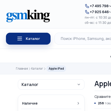
Перейти к содержимому
gsm
king
+7 495 798
+7 925 646
пн–пт: с 10:30 д
сб–вс: с 11:30 д
Каталог
Поиск по каталогу
Главная
Каталог
Apple iPad
Appl
Каталог
Сравните 
Наличие
258
това