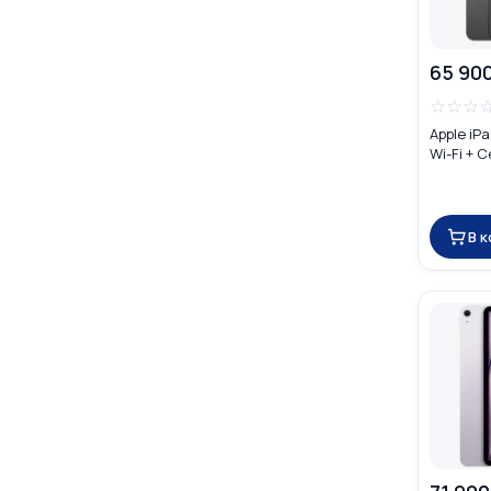
65 90
☆
☆
☆
Apple iPa
Wi-Fi + C
В 