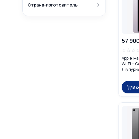
Страна-изготовитель
57 900
☆
☆
☆
Apple iP
Wi-Fi + C
(Пупурн
В 