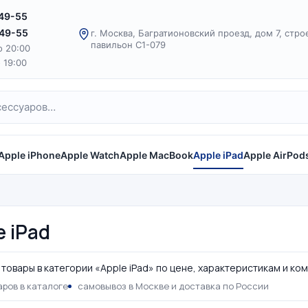
-49-55
-49-55
г. Москва, Багратионовский проезд, дом 7, стро
павильон С1-079
о 20:00
о 19:00
Apple iPhone
Apple Watch
Apple MacBook
Apple iPad
Apple AirPod
e iPad
товары в категории «Apple iPad» по цене, характеристикам и ко
ров в каталоге
самовывоз в Москве и доставка по России