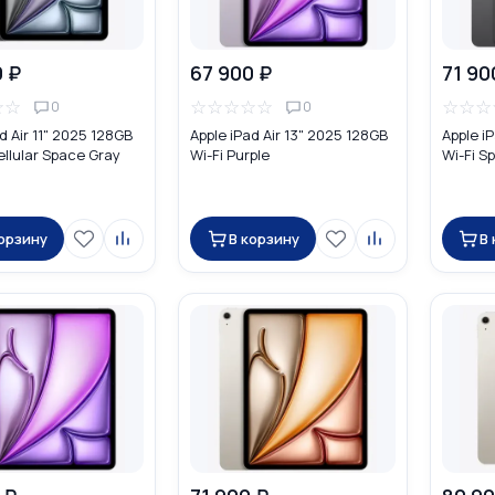
0 ₽
67 900 ₽
71 90
☆
☆
☆
☆
☆
☆
☆
☆
☆
☆
0
0
d Air 11" 2025 128GB
Apple iPad Air 13" 2025 128GB
Apple i
ellular Space Gray
Wi-Fi Purple
Wi-Fi S
корзину
В корзину
В