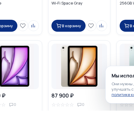
e
Wi-Fi Space Gray
256GB W
корзину
В корзину
В
Мы испол
Они нужны 
улучшать с
политике 
 ₽
87 900 ₽
87 90
☆
☆
☆
☆
☆
☆
☆
☆
☆
☆
0
0
d Air 11" 2026 M4
Apple iPad Air 11" 2026 M4
Apple iP
Fi + Cellular Purple
256GB Wi-Fi + Cellular
256GB W
Starlight