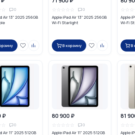
 ₽
71 900 ₽
80 90
☆
☆
☆
☆
☆
☆
☆
☆
☆
☆
0
0
ad Air 13" 2025 256GB
Apple iPad Air 13" 2025 256GB
Apple i
ple
Wi-Fi Starlight
Wi-Fi St
корзину
В корзину
В
0 ₽
80 900 ₽
81 90
☆
☆
☆
☆
☆
☆
☆
☆
☆
☆
0
0
d Air 11" 2025 512GB
Apple iPad Air 11" 2025 512GB
Apple i