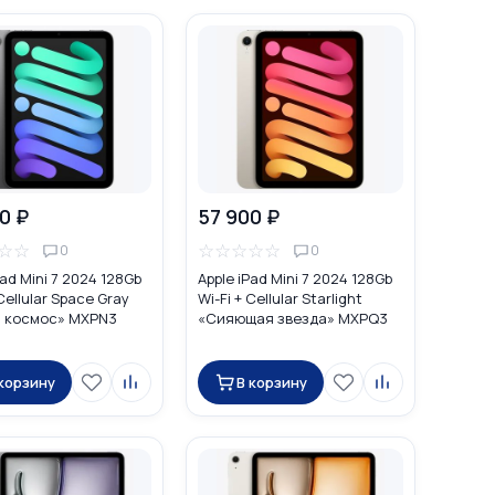
0 ₽
57 900 ₽
☆
☆
☆
☆
☆
☆
☆
0
0
Pad Mini 7 2024 128Gb
Apple iPad Mini 7 2024 128Gb
 Cellular Space Gray
Wi-Fi + Cellular Starlight
 космос» MXPN3
«Сияющая звезда» MXPQ3
 корзину
В корзину