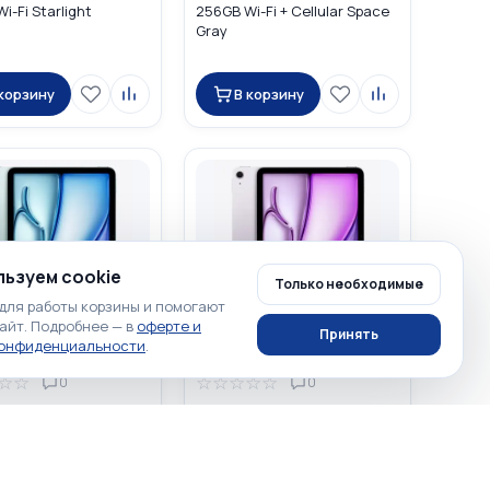
i-Fi Starlight
256GB Wi-Fi + Cellular Space
Gray
 корзину
В корзину
ьзуем cookie
Только необходимые
для работы корзины и помогают
айт. Подробнее — в
оферте и
Принять
конфиденциальности
.
0 ₽
89 900 ₽
☆
☆
☆
☆
☆
☆
☆
0
0
ad Air 11" 2026 M4
Apple iPad Air 11" 2025 256GB
i-Fi + Cellular Blue
Wi-Fi + Cellular Purple