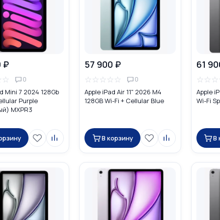
 ₽
57 900 ₽
61 90
☆
☆
☆
☆
☆
☆
☆
☆
☆
☆
0
0
ad Mini 7 2024 128Gb
Apple iPad Air 11" 2026 M4
Apple i
ellular Purple
128GB Wi-Fi + Cellular Blue
Wi-Fi S
ый) MXPR3
корзину
В корзину
В