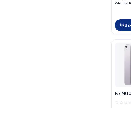
Wi-Fi Blu
В 
87 900
☆
☆
☆
Apple iPa
256GB Wi-