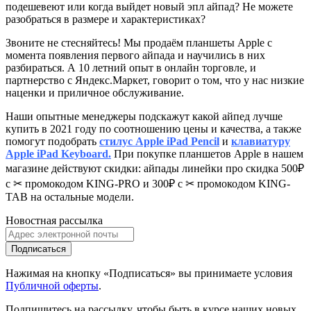
подешевеют или когда выйдет новый эпл айпад? Не можете
разобраться в размере и характеристиках?
Звоните не стесняйтесь! Мы продаём планшеты Apple с
момента появления первого айпада и научились в них
разбираться. А 10 летний опыт в онлайн торговле, и
партнерство с Яндекс.Маркет
, говорит о том, что у нас низкие
наценки и приличное обслуживание.
Наши опытные менеджеры подскажут какой айпед лучше
купить в 2021 году по соотношению цены и качества, а также
помогут подобрать
стилус Apple iPad Pencil
и
клавиатуру
Apple iPad Keyboard.
При покупке планшетов Apple в нашем
магазине действуют скидки: айпады линейки про скидка 500₽
с ✂ промокодом KING-PRO и 300₽ с ✂ промокодом KING-
TAB на остальные модели.
Новостная рассылка
Подписаться
Нажимая на кнопку «Подписаться» вы принимаете условия
Публичной оферты
.
Подпишитесь на рассылку, чтобы быть в курсе наших новых