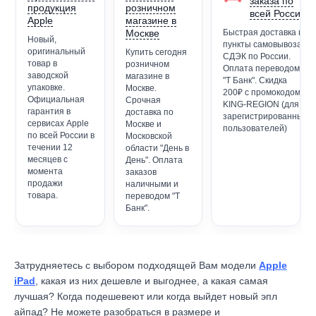
заказа по
продукция
розничном
всей России
Apple
магазине в
Москве
Быстрая доставка в
Новый,
пункты самовывоза
оригинальный
Купить сегодня
СДЭК по России.
товар в
розничном
Оплата переводом
заводской
магазине в
"Т Банк". Скидка
упаковке.
Москве.
200₽ с промокодом
Официальная
Срочная
KING-REGION (для
гарантия в
доставка по
зарегистрированных
сервисах Apple
Москве и
пользователей)
по всей России в
Московской
течении 12
области "День в
месяцев с
День". Оплата
момента
заказов
продажи
наличными и
товара.
переводом "Т
Банк".
Затрудняетесь с выбором подходящей Вам модели
Apple
iPad
, к
акая из них дешевле и выгоднее, а какая самая
лучшая?
Когда подешевеют или когда выйдет новый эпл
айпад? Не можете разобраться в размере и