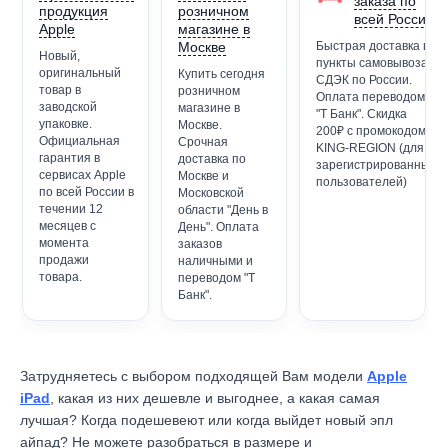
заказа по
продукция
розничном
всей России
Apple
магазине в
Москве
Быстрая доставка в
Новый,
пункты самовывоза
оригинальный
Купить сегодня
СДЭК по России.
товар в
розничном
Оплата переводом
заводской
магазине в
"Т Банк". Скидка
упаковке.
Москве.
200₽ с промокодом
Официальная
Срочная
KING-REGION (для
гарантия в
доставка по
зарегистрированных
сервисах Apple
Москве и
пользователей)
по всей России в
Московской
течении 12
области "День в
месяцев с
День". Оплата
момента
заказов
продажи
наличными и
товара.
переводом "Т
Банк".
Затрудняетесь с выбором подходящей Вам модели
Apple
iPad
, к
акая из них дешевле и выгоднее, а какая самая
лучшая?
Когда подешевеют или когда выйдет новый эпл
айпад? Не можете разобраться в размере и