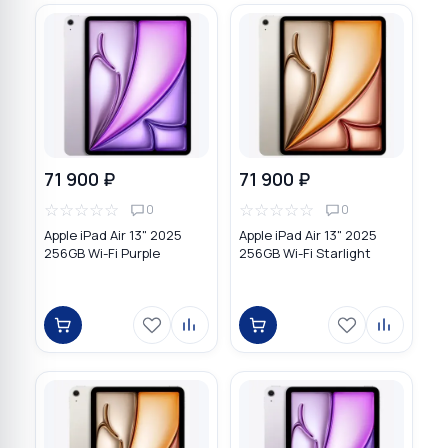
71 900 ₽
71 900 ₽
☆
☆
☆
☆
☆
☆
☆
☆
☆
☆
0
0
Apple iPad Air 13" 2025
Apple iPad Air 13" 2025
256GB Wi-Fi Purple
256GB Wi-Fi Starlight