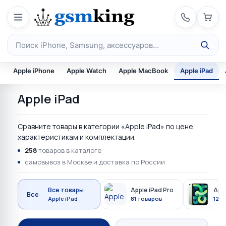
Перейти к содержимому
Поиск по каталогу
Apple iPhone
Apple Watch
Apple MacBook
Apple iPad
Apple iPad
Сравните товары в категории «Apple iPad» по цене,
характеристикам и комплектации.
258
товаров в каталоге
самовывоз в Москве и доставка по России
Все товары
Apple iPad Pro
Appl
Все
Apple iPad
81 товаров
129