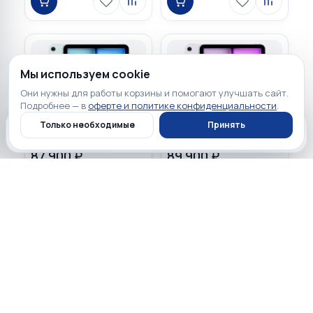
Мы используем cookie
Они нужны для работы корзины и помогают улучшать сайт.
Подробнее — в
оферте и политике конфиденциальности
.
Только необходимые
Принять
Главная
Каталог
Профиль
Корзина
87 900 ₽
89 900 ₽
☆
☆
☆
☆
☆
☆
☆
☆
☆
☆
0
0
Apple iPad Air 11" 2026 M4
Apple iPad Air 11" 2025
256GB Wi-Fi + Cellular Blue
256GB Wi-Fi + Cellular
Purple
Загружаем…