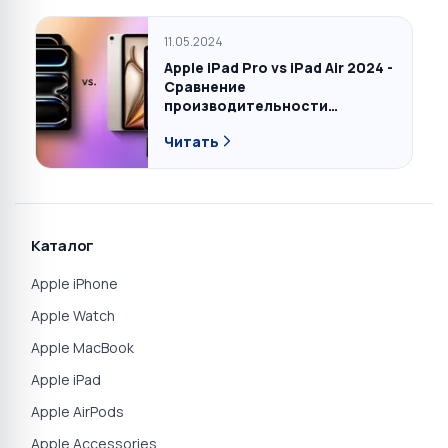
vs iPad Pro 2024 & 2023 vs iPad
11 2025, 10 2022 & 9 2021 vs Mini
11.05.2024
7 2024, 6 2021.
Apple iPad Pro vs iPad Air 2024 -
Сравнение
производительности
процессора, характеристик
Читать
камеры и экрана, цветов и
дизайна.
Каталог
Apple iPhone
Apple Watch
Apple MacBook
Apple iPad
Apple AirPods
Apple Accessories