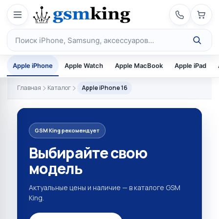
Перейти к содержимому
Поиск по каталогу
Apple iPhone
Apple Watch
Apple MacBook
Apple iPad
Главная
Каталог
Apple iPhone 16
GSM King рекомендует
Выбирайте свою
модель
Актуальные цены и наличие — в каталоге GSM
King.