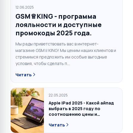
12.06.2025
GSM♕KING - программа
лояльности и доступные
промокоды 2025 года.
Мы рады приветствовать вас в интернет-
магазине GSM♕KING! Мы ценим наших клиентов и
стремимся предложить им особые выгодные
условия, чтобы сделать п...
Читать
22.05.2025
Apple iPad 2025 - Какой айпад
выбрать в 2025 году по
соотношению цены и
качества, сравнение
Читать
актуальных цен и
характеристик Air 2025 & 2024