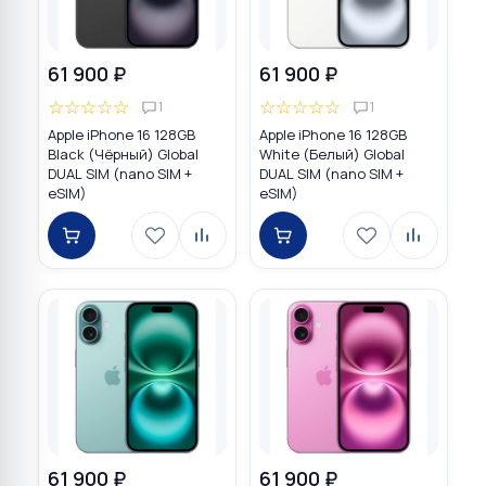
61 900 ₽
61 900 ₽
☆
☆
☆
☆
☆
☆
☆
☆
☆
☆
1
1
Apple iPhone 16 128GB
Apple iPhone 16 128GB
Black (Чёрный) Global
White (Белый) Global
DUAL SIM (nano SIM +
DUAL SIM (nano SIM +
eSIM)
eSIM)
61 900 ₽
61 900 ₽