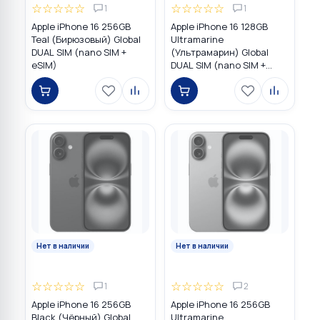
☆
☆
☆
☆
☆
☆
☆
☆
☆
☆
1
1
Apple iPhone 16 256GB
Apple iPhone 16 128GB
Teal (Бирюзовый) Global
Ultramarine
DUAL SIM (nano SIM +
(Ультрамарин) Global
eSIM)
DUAL SIM (nano SIM +
eSIM)
Нет в наличии
Нет в наличии
☆
☆
☆
☆
☆
☆
☆
☆
☆
☆
1
2
Apple iPhone 16 256GB
Apple iPhone 16 256GB
Black (Чёрный) Global
Ultramarine