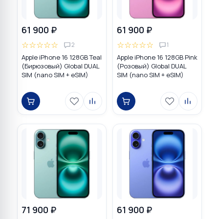
61 900 ₽
61 900 ₽
☆
☆
☆
☆
☆
☆
☆
☆
☆
☆
2
1
Apple iPhone 16 128GB Teal
Apple iPhone 16 128GB Pink
(Бирюзовый) Global DUAL
(Розовый) Global DUAL
SIM (nano SIM + eSIM)
SIM (nano SIM + eSIM)
71 900 ₽
61 900 ₽