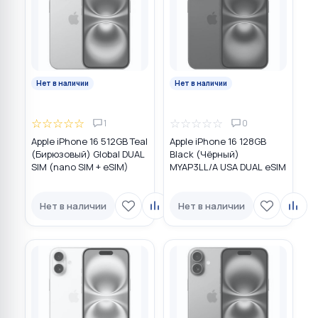
Нет в наличии
Нет в наличии
☆
☆
☆
☆
☆
☆
☆
☆
☆
☆
1
0
Apple iPhone 16 512GB Teal
Apple iPhone 16 128GB
(Бирюзовый) Global DUAL
Black (Чёрный)
SIM (nano SIM + eSIM)
MYAP3LL/A USA DUAL eSIM
Нет в наличии
Нет в наличии