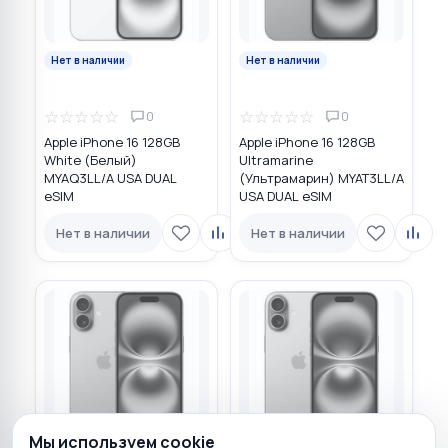
Нет в наличии
Нет в наличии
☆
☆
☆
☆
☆
☆
☆
☆
☆
☆
0
0
Apple iPhone 16 128GB
Apple iPhone 16 128GB
White (Белый)
Ultramarine
MYAQ3LL/A USA DUAL
(Ультрамарин) MYAT3LL/A
eSIM
USA DUAL eSIM
Нет в наличии
Нет в наличии
Мы используем cookie