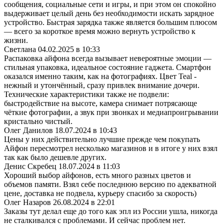
сообщения, социальные сети и игры, и при этом он спокойно
выдерживает целый день без необходимости искать зарядное
устройство. Быстрая зарядка также является большим плюсом
— всего за короткое время можно вернуть устройство к
жизни.
Светлана
04.02.2025 в 10:33
Распаковка айфона всегда вызывает невероятные эмоции —
стильная упаковка, идеальное состояние гаджета. Смартфон
оказался именно таким, как на фотографиях. Цвет Teal -
нежный и утончённый, сразу привлек внимание дочери.
Технические характеристики также не подвели:
быстродействие на высоте, камера снимает потрясающе
чёткие фотографии, а звук при звонках и медиапроигрывании
кристально чистый.
Олег Данилов
18.07.2024 в 10:43
Цены у них действительно лучшие прежде чем покупать
Айфон пересмотрел несколько магазинов и в итоге у них взял
так как было дешевле других.
Денис Скребец
18.07.2024 в 11:03
Хороший выбор айфонов, есть много разных цветов и
объемов памяти. Взял себе последнюю версию по адекватной
цене, доставка не подвела, курьеру спасибо за скорость)
Олег Назаров
26.08.2024 в 22:01
Заказы тут делал еще до того как эпл из России ушла, никогда
не сталкивался с проблемами. И сейчас проблем нет.