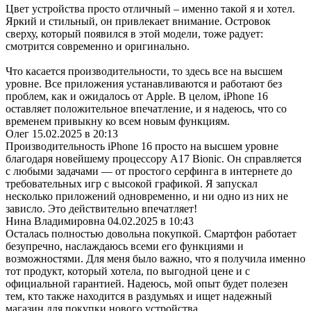
Цвет устройства просто отличный – именно такой я и хотел.
Яркий и стильный, он привлекает внимание. Островок
сверху, который появился в этой модели, тоже радует:
смотрится современно и оригинально.
Что касается производительности, то здесь все на высшем
уровне. Все приложения устанавливаются и работают без
проблем, как и ожидалось от Apple. В целом, iPhone 16
оставляет положительное впечатление, и я надеюсь, что со
временем привыкну ко всем новым функциям.
Олег
15.02.2025 в 20:13
Производительность iPhone 16 просто на высшем уровне
благодаря новейшему процессору A17 Bionic. Он справляется
с любыми задачами — от простого серфинга в интернете до
требовательных игр с высокой графикой. Я запускал
несколько приложений одновременно, и ни одно из них не
зависло. Это действительно впечатляет!
Нина Владимировна
04.02.2025 в 10:43
Осталась полностью довольна покупкой. Смартфон работает
безупречно, наслаждаюсь всеми его функциями и
возможностями. Для меня было важно, что я получила именно
тот продукт, который хотела, по выгодной цене и с
официальной гарантией. Надеюсь, мой опыт будет полезен
тем, кто также находится в раздумьях и ищет надежный
магазин для покупки нового устройства.