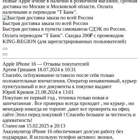
Новые Apple iPhone в наличии в розничном магазине, срочная
доставка по Москве и Московской области. Оплата
наличными и переводом "Т Банк".
Быстрая доставка заказа по всей России
Быстрая доставка в пункты самовывоза СДЭК по России.
Оплата переводом "Т Банк". Скидка 200₽ с промокодом
KING-REGION (для зарегистрированных пользователей)
Apple iPhone 16 — Отзывы покупателей
Артем Гришаев
18.07.2024 в 10:31
Спасибо, осблуживание оставило после себя только
положительные впечатления. Оператор ненавязчивый, курьер
пунктуальный и все документы к покупке выдают
Юрий Крюков
21.08.2024 в 13:01
Покупаю не первый год , техника только новая и
запечатанная . Все проверки всегда проходит , ни курьер , ни
менеджер никогда не торопят ,дают все проверить на офиц
сайте Эппл перед покупкой ! Спасибо большое за честность и
адекватность!
Станислав
15.02.2025 в 20:13
Аккумулятор iPhone 16 обеспечивает долгую работу без
подзарядки. Я использую телефон активно: звонки,