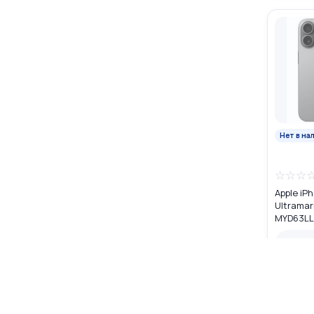
Нет в на
☆
☆
☆
Apple iP
Ultramar
MYD63LL
Нет в 