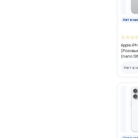
Нет в на
☆
☆
☆
Apple iP
(Розовый
(nano SI
Нет в 
Нет в на