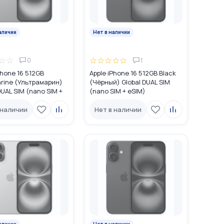
аличии
Нет в наличии
☆
☆
☆
☆
☆
☆
☆
0
1
Phone 16 512GB
Apple iPhone 16 512GB Black
rine (Ультрамарин)
(Чёрный) Global DUAL SIM
DUAL SIM (nano SIM +
(nano SIM + eSIM)
 наличии
Нет в наличии
аличии
Нет в наличии