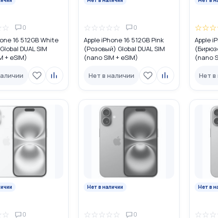
☆
☆
☆
☆
☆
☆
☆
☆
☆
☆
0
0
hone 16 512GB White
Apple iPhone 16 512GB Pink
Apple i
Global DUAL SIM
(Розовый) Global DUAL SIM
(Бирюзо
M + eSIM)
(nano SIM + eSIM)
(nano S
наличии
Нет в наличии
Нет в
личии
Нет в наличии
Нет в н
☆
☆
☆
☆
☆
☆
☆
☆
☆
☆
0
0