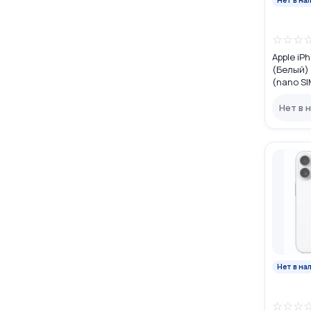
☆
☆
☆
Apple iP
(Белый) 
(nano SI
Нет в 
Нет в на
☆
☆
☆