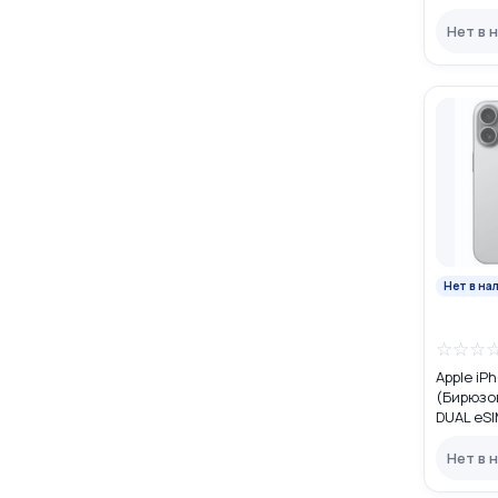
Нет в 
Нет в на
☆
☆
☆
Apple iP
(Бирюзо
DUAL eS
Нет в 