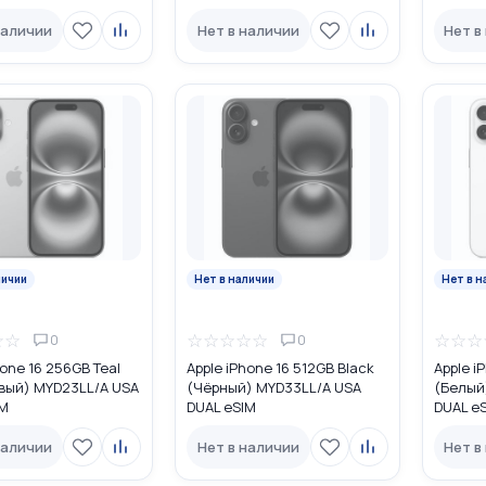
наличии
Нет в наличии
Нет в
личии
Нет в наличии
Нет в н
☆
☆
☆
☆
☆
☆
☆
☆
☆
☆
0
0
hone 16 256GB Teal
Apple iPhone 16 512GB Black
Apple i
вый) MYD23LL/A USA
(Чёрный) MYD33LL/A USA
(Белый
IM
DUAL eSIM
DUAL e
наличии
Нет в наличии
Нет в