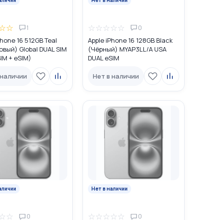
☆
☆
☆
☆
☆
☆
☆
1
0
Phone 16 512GB Teal
Apple iPhone 16 128GB Black
вый) Global DUAL SIM
(Чёрный) MYAP3LL/A USA
IM + eSIM)
DUAL eSIM
 наличии
Нет в наличии
аличии
Нет в наличии
☆
☆
☆
☆
☆
☆
☆
0
0