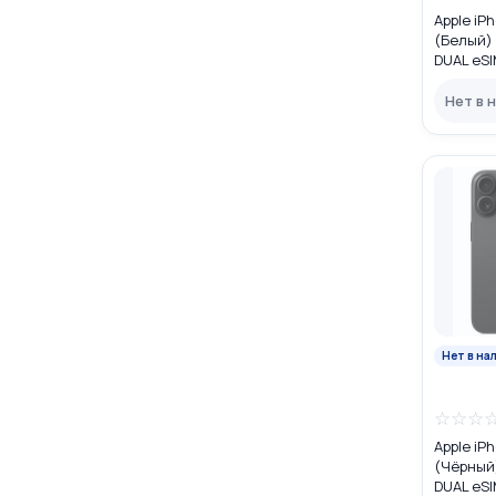
Apple iP
(Белый)
DUAL eS
Нет в 
Нет в на
☆
☆
☆
Apple iP
(Чёрный
DUAL eS