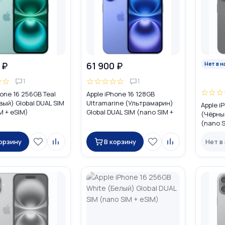
 ₽
61 900 ₽
Нет в н
☆
☆
☆
☆
☆
☆
☆
1
1
☆
☆
☆
hone 16 256GB Teal
Apple iPhone 16 128GB
ый) Global DUAL SIM
Ultramarine (Ультрамарин)
Apple i
M + eSIM)
Global DUAL SIM (nano SIM +
(Чёрный
eSIM)
(nano S
корзину
В корзину
Нет в