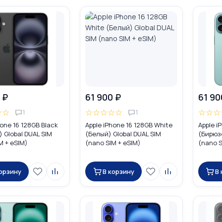
 ₽
61 900 ₽
61 90
☆
☆
☆
☆
☆
☆
☆
☆
☆
☆
1
1
hone 16 128GB Black
Apple iPhone 16 128GB White
Apple i
 Global DUAL SIM
(Белый) Global DUAL SIM
(Бирюзо
M + eSIM)
(nano SIM + eSIM)
(nano S
корзину
В корзину
В