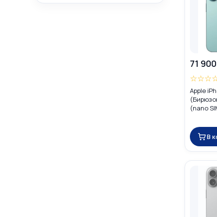
71 900
☆
☆
☆
Apple iP
(Бирюзов
(nano SI
В 