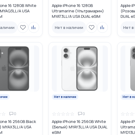
hone 16 128GB White
Apple iPhone 16 128GB
Apple i
 MYAQ3LL/A USA
Ultramarine (Ультрамарин)
(Розов
IM
MYAT3LL/A USA DUAL eSIM
DUAL e
наличии
Нет в наличии
Нет в
личии
Нет в наличии
Нет в н
☆
☆
☆
☆
☆
☆
☆
☆
☆
☆
0
0
hone 16 256GB Black
Apple iPhone 16 256GB White
Apple i
) MYAX3LL/A USA
(Белый) MYAY3LL/A USA DUAL
Ultrama
IM
eSIM
MYD13L