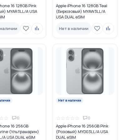
Phone 16 128GB Pink
Apple iPhone 16 128GB Teal
ый) MYAR3LL/A USA
(Бирюзовый) MYAW3LL/A
SIM
USA DUAL eSIM
 наличии
Нет в наличии
аличии
Нет в наличии
☆
☆
☆
☆
☆
☆
☆
0
0
Phone 16 256GB
Apple iPhone 16 256GB Pink
rine (Ультрамарин)
(Розовый) MYD03LL/A USA
L/A USA DUAL eSIM
DUAL eSIM