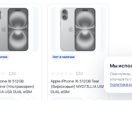
личии
Нет в наличии
Мы испол
☆
☆
☆
☆
☆
☆
☆
Они нужны 
0
0
улучшать с
hone 16 512GB
Apple iPhone 16 512GB Teal
политике 
ine (Ультрамарин)
(Бирюзовый) MYD73LL/A USA
/A USA DUAL eSIM
DUAL eSIM
наличии
Нет в наличии