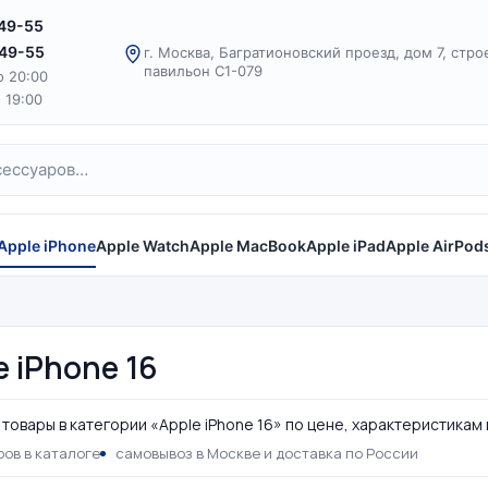
-49-55
-49-55
г. Москва, Багратионовский проезд, дом 7, стро
павильон С1-079
о 20:00
о 19:00
Apple iPhone
Apple Watch
Apple MacBook
Apple iPad
Apple AirPod
e iPhone 16
товары в категории «Apple iPhone 16» по цене, характеристикам
ов в каталоге
самовывоз в Москве и доставка по России