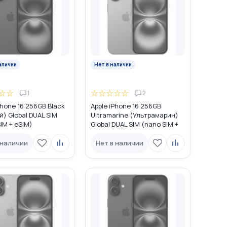
аличии
Нет в наличии
☆
☆
☆
☆
☆
☆
☆
1
2
Phone 16 256GB Black
Apple iPhone 16 256GB
) Global DUAL SIM
Ultramarine (Ультрамарин)
IM + eSIM)
Global DUAL SIM (nano SIM +
eSIM)
 наличии
Нет в наличии