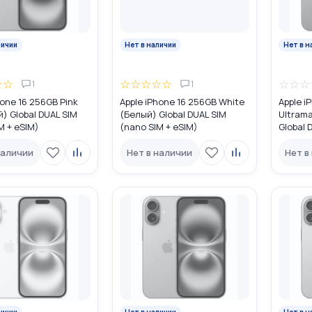
личии
Нет в наличии
Нет в н
☆
☆
☆
☆
☆
☆
☆
☆
☆
☆
1
1
hone 16 256GB Pink
Apple iPhone 16 256GB White
Apple i
) Global DUAL SIM
(Белый) Global DUAL SIM
Ultrama
M + eSIM)
(nano SIM + eSIM)
Global 
eSIM)
наличии
Нет в наличии
Нет в
личии
Нет в наличии
Нет в н