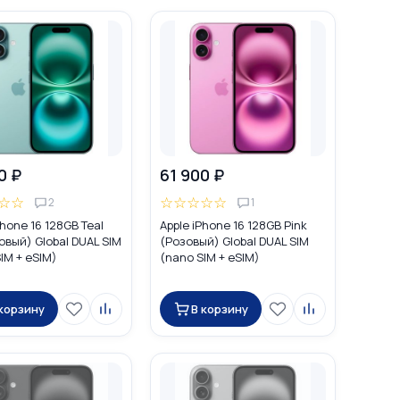
0 ₽
61 900 ₽
☆
☆
☆
☆
☆
☆
☆
2
1
Phone 16 128GB Teal
Apple iPhone 16 128GB Pink
вый) Global DUAL SIM
(Розовый) Global DUAL SIM
IM + eSIM)
(nano SIM + eSIM)
 корзину
В корзину