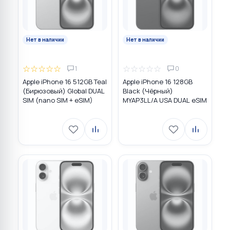
Нет в наличии
Нет в наличии
☆
☆
☆
☆
☆
☆
☆
☆
☆
☆
1
0
Apple iPhone 16 512GB Teal
Apple iPhone 16 128GB
(Бирюзовый) Global DUAL
Black (Чёрный)
SIM (nano SIM + eSIM)
MYAP3LL/A USA DUAL eSIM