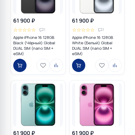
61 900 ₽
61 900 ₽
☆
☆
☆
☆
☆
☆
☆
☆
☆
☆
1
1
Apple iPhone 16 128GB
Apple iPhone 16 128GB
Black (Чёрный) Global
White (Белый) Global
DUAL SIM (nano SIM +
DUAL SIM (nano SIM +
eSIM)
eSIM)
61 900 ₽
61 900 ₽