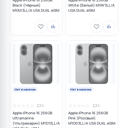
Apple iPhone 16 256GB
Apple iPhone 16 256GB
Black (Чёрный)
White (Белый) MYAY3LL/A
MYAX3LL/A USA DUAL eSIM
USA DUAL eSIM
Нет в наличии
Нет в наличии
☆
☆
☆
☆
☆
☆
☆
☆
☆
☆
0
0
Apple iPhone 16 256GB
Apple iPhone 16 256GB
Ultramarine
Pink (Розовый)
(Ультрамарин) MYD13LL/A
MYD03LL/A USA DUAL eSIM