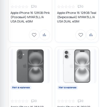
☆
☆
☆
☆
☆
☆
☆
☆
☆
☆
0
0
Apple iPhone 16 128GB Pink
Apple iPhone 16 128GB Teal
(Розовый) MYAR3LL/A
(Бирюзовый) MYAW3LL/A
USA DUAL eSIM
USA DUAL eSIM
Нет в наличии
Нет в наличии
☆
☆
☆
☆
☆
☆
☆
☆
☆
☆
0
0