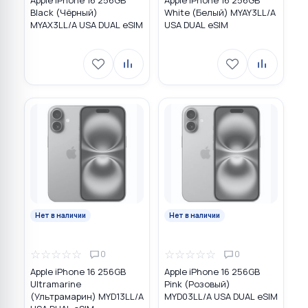
Apple iPhone 16 256GB
Apple iPhone 16 256GB
Black (Чёрный)
White (Белый) MYAY3LL/A
MYAX3LL/A USA DUAL eSIM
USA DUAL eSIM
Нет в наличии
Нет в наличии
☆
☆
☆
☆
☆
☆
☆
☆
☆
☆
0
0
Apple iPhone 16 256GB
Apple iPhone 16 256GB
Ultramarine
Pink (Розовый)
(Ультрамарин) MYD13LL/A
MYD03LL/A USA DUAL eSIM