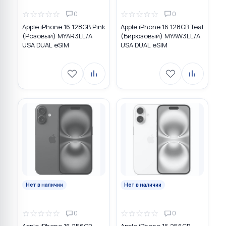
☆
☆
☆
☆
☆
☆
☆
☆
☆
☆
0
0
Apple iPhone 16 128GB Pink
Apple iPhone 16 128GB Teal
(Розовый) MYAR3LL/A
(Бирюзовый) MYAW3LL/A
USA DUAL eSIM
USA DUAL eSIM
Нет в наличии
Нет в наличии
☆
☆
☆
☆
☆
☆
☆
☆
☆
☆
0
0