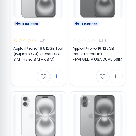
Нет в наличии
Нет в наличии
☆
☆
☆
☆
☆
☆
☆
☆
☆
☆
1
0
Apple iPhone 16 512GB Teal
Apple iPhone 16 128GB
(Бирюзовый) Global DUAL
Black (Чёрный)
SIM (nano SIM + eSIM)
MYAP3LL/A USA DUAL eSIM