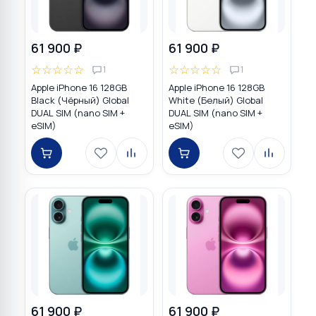
61 900 ₽
61 900 ₽
☆
☆
☆
☆
☆
☆
☆
☆
☆
☆
1
1
Apple iPhone 16 128GB
Apple iPhone 16 128GB
Black (Чёрный) Global
White (Белый) Global
DUAL SIM (nano SIM +
DUAL SIM (nano SIM +
eSIM)
eSIM)
61 900 ₽
61 900 ₽