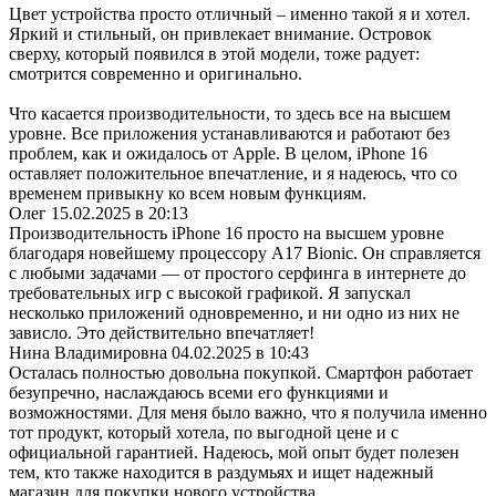
Цвет устройства просто отличный – именно такой я и хотел.
Яркий и стильный, он привлекает внимание. Островок
сверху, который появился в этой модели, тоже радует:
смотрится современно и оригинально.
Что касается производительности, то здесь все на высшем
уровне. Все приложения устанавливаются и работают без
проблем, как и ожидалось от Apple. В целом, iPhone 16
оставляет положительное впечатление, и я надеюсь, что со
временем привыкну ко всем новым функциям.
Олег
15.02.2025 в 20:13
Производительность iPhone 16 просто на высшем уровне
благодаря новейшему процессору A17 Bionic. Он справляется
с любыми задачами — от простого серфинга в интернете до
требовательных игр с высокой графикой. Я запускал
несколько приложений одновременно, и ни одно из них не
зависло. Это действительно впечатляет!
Нина Владимировна
04.02.2025 в 10:43
Осталась полностью довольна покупкой. Смартфон работает
безупречно, наслаждаюсь всеми его функциями и
возможностями. Для меня было важно, что я получила именно
тот продукт, который хотела, по выгодной цене и с
официальной гарантией. Надеюсь, мой опыт будет полезен
тем, кто также находится в раздумьях и ищет надежный
магазин для покупки нового устройства.