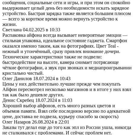
сообщения, социальные сети и игры, и при этом он спокойно
выдерживает целый день без необходимости искать зарядное
устройство. Быстрая зарядка также является большим плюсом
— всего за короткое время можно вернуть устройство к
жизни.
Светлана
04.02.2025 в 10:33
Распаковка айфона всегда вызывает невероятные эмоции —
стильная упаковка, идеальное состояние гаджета. Смартфон
оказался именно таким, как на фотографиях. Цвет Teal -
нежный и утончённый, сразу привлек внимание дочери.
Технические характеристики также не подвели:
быстродействие на высоте, камера снимает потрясающе
чёткие фотографии, а звук при звонках и медиапроигрывании
кристально чистый.
Олег Данилов
18.07.2024 в 10:43
Цены у них действительно лучшие прежде чем покупать
Айфон пересмотрел несколько магазинов и в итоге у них взял
так как было дешевле других.
Денис Скребец
18.07.2024 в 11:03
Хороший выбор айфонов, есть много разных цветов и
объемов памяти. Взял себе последнюю версию по адекватной
цене, доставка не подвела, курьеру спасибо за скорость)
Олег Назаров
26.08.2024 в 22:01
Заказы тут делал еще до того как эпл из России ушла, никогда
не сталкивался с проблемами. И сейчас проблем нет.