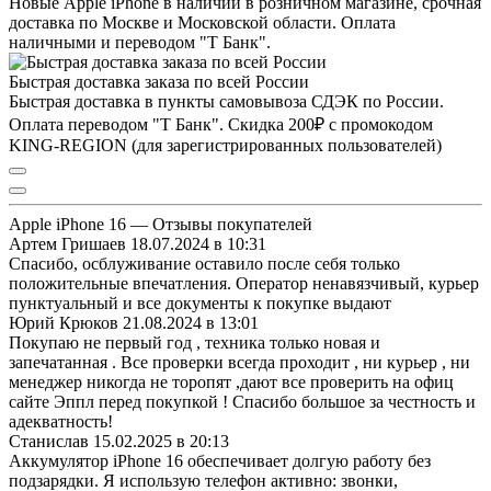
Новые Apple iPhone в наличии в розничном магазине, срочная
доставка по Москве и Московской области. Оплата
наличными и переводом "Т Банк".
Быстрая доставка заказа по всей России
Быстрая доставка в пункты самовывоза СДЭК по России.
Оплата переводом "Т Банк". Скидка 200₽ с промокодом
KING-REGION (для зарегистрированных пользователей)
Apple iPhone 16 — Отзывы покупателей
Артем Гришаев
18.07.2024 в 10:31
Спасибо, осблуживание оставило после себя только
положительные впечатления. Оператор ненавязчивый, курьер
пунктуальный и все документы к покупке выдают
Юрий Крюков
21.08.2024 в 13:01
Покупаю не первый год , техника только новая и
запечатанная . Все проверки всегда проходит , ни курьер , ни
менеджер никогда не торопят ,дают все проверить на офиц
сайте Эппл перед покупкой ! Спасибо большое за честность и
адекватность!
Станислав
15.02.2025 в 20:13
Аккумулятор iPhone 16 обеспечивает долгую работу без
подзарядки. Я использую телефон активно: звонки,