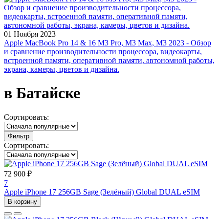
01 Ноября 2023
Apple MacBook Pro 14 & 16 M3 Pro, M3 Max, M3 2023 - Обзор
и сравнение производительности процессора, видеокарты,
встроенной памяти, оперативной памяти, автономной работы,
экрана, камеры, цветов и дизайна.
в Батайске
Сортировать:
Фильтр
Сортировать:
72 900 ₽
7
Apple iPhone 17 256GB Sage (Зелёный) Global DUAL eSIM
В корзину