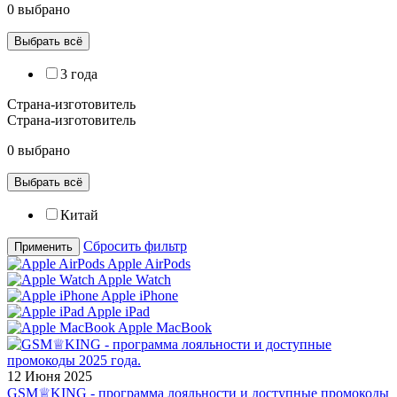
0 выбрано
Выбрать всё
3 года
Страна-изготовитель
Страна-изготовитель
0 выбрано
Выбрать всё
Китай
Сбросить фильтр
Применить
Apple AirPods
Apple Watch
Apple iPhone
Apple iPad
Apple MacBook
12 Июня 2025
GSM♕KING - программа лояльности и доступные промокоды