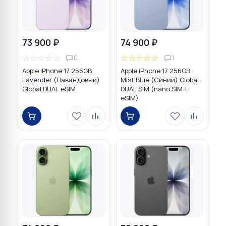
73 900 ₽
74 900 ₽
☆
☆
☆
☆
☆
☆
☆
☆
☆
☆
0
1
Apple iPhone 17 256GB
Apple iPhone 17 256GB
Lavender (Лавандовый)
Mist Blue (Синий) Global
Global DUAL eSIM
DUAL SIM (nano SIM +
eSIM)