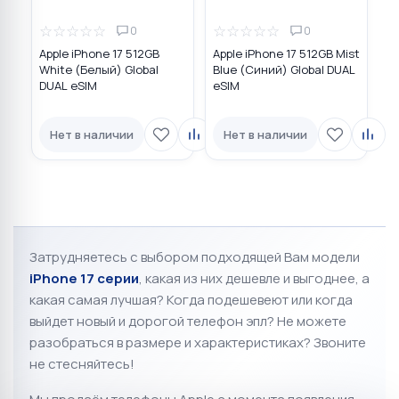
☆
☆
☆
☆
☆
☆
☆
☆
☆
☆
0
0
Apple iPhone 17 512GB
Apple iPhone 17 512GB Mist
White (Белый) Global
Blue (Синий) Global DUAL
DUAL eSIM
eSIM
Нет в наличии
Нет в наличии
Затрудняетесь с выбором подходящей Вам модели
iPhone 17 серии
, к
акая из них дешевле и выгоднее, а
какая самая лучшая?
Когда подешевеют или когда
выйдет новый и дорогой телефон эпл? Не можете
разобраться в размере и характеристиках?
Звоните
не стесняйтесь!