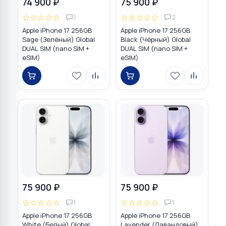
74 900 ₽
75 900 ₽
☆
☆
☆
☆
☆
☆
☆
☆
☆
☆
1
2
Apple iPhone 17 256GB
Apple iPhone 17 256GB
Sage (Зелёный) Global
Black (Чёрный) Global
DUAL SIM (nano SIM +
DUAL SIM (nano SIM +
eSIM)
eSIM)
75 900 ₽
75 900 ₽
☆
☆
☆
☆
☆
☆
☆
☆
☆
☆
1
1
Apple iPhone 17 256GB
Apple iPhone 17 256GB
White (Белый) Global
Lavender (Лавандовый)