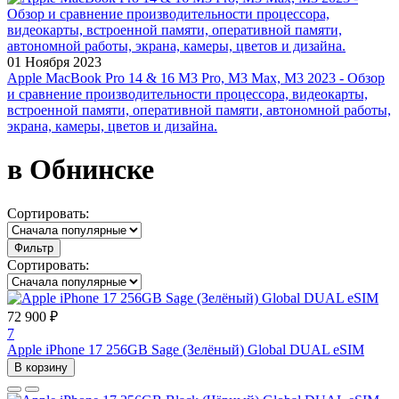
01 Ноября 2023
Apple MacBook Pro 14 & 16 M3 Pro, M3 Max, M3 2023 - Обзор
и сравнение производительности процессора, видеокарты,
встроенной памяти, оперативной памяти, автономной работы,
экрана, камеры, цветов и дизайна.
в Обнинске
Сортировать:
Фильтр
Сортировать:
72 900 ₽
7
Apple iPhone 17 256GB Sage (Зелёный) Global DUAL eSIM
В корзину