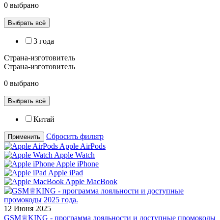
0 выбрано
Выбрать всё
3 года
Страна-изготовитель
Страна-изготовитель
0 выбрано
Выбрать всё
Китай
Сбросить фильтр
Применить
Apple AirPods
Apple Watch
Apple iPhone
Apple iPad
Apple MacBook
12 Июня 2025
GSM♕KING - программа лояльности и доступные промокоды