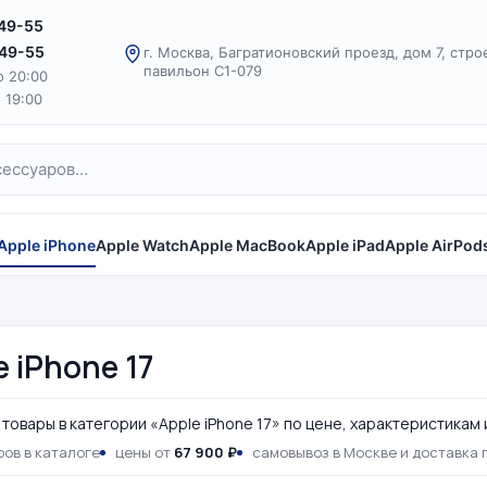
-49-55
-49-55
г. Москва, Багратионовский проезд, дом 7, стро
павильон С1-079
о 20:00
о 19:00
Apple iPhone
Apple Watch
Apple MacBook
Apple iPad
Apple AirPod
e iPhone 17
товары в категории «Apple iPhone 17» по цене, характеристикам 
ов в каталоге
цены от
67 900 ₽
самовывоз в Москве и доставка 