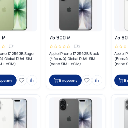
 ₽
75 900 ₽
75 90
☆
☆
☆
☆
☆
☆
☆
☆
☆
☆
1
2
hone 17 256GB Sage
Apple iPhone 17 256GB Black
Apple i
) Global DUAL SIM
(Чёрный) Global DUAL SIM
(Белый)
M + eSIM)
(nano SIM + eSIM)
(nano S
корзину
В корзину
В