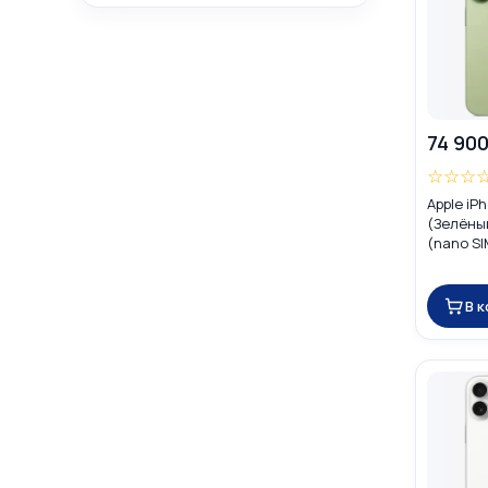
74 900
☆
☆
☆
Apple iP
(Зелёный
(nano SI
В 