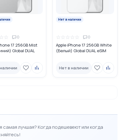
аличии
Нет в наличии
☆
☆
☆
☆
☆
☆
☆
0
0
Phone 17 256GB Mist
Apple iPhone 17 256GB White
иний) Global DUAL
(Белый) Global DUAL eSIM
 наличии
Нет в наличии
ая самая лучшая?
Когда подешевеют или когда
сняйтесь!