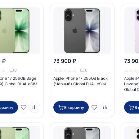
 ₽
73 900 ₽
73 90
☆
☆
☆
☆
☆
☆
☆
☆
☆
☆
0
0
hone 17 256GB Sage
Apple iPhone 17 256GB Black
Apple i
) Global DUAL eSIM
(Чёрный) Global DUAL eSIM
Lavend
Global 
корзину
В корзину
В