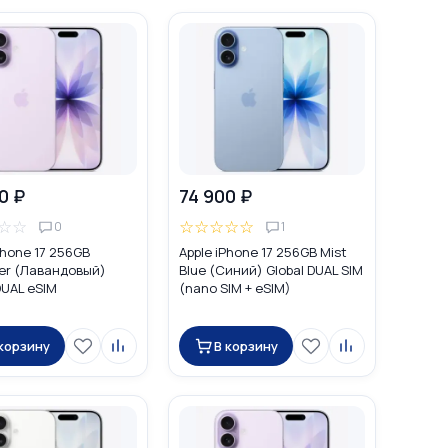
0 ₽
74 900 ₽
☆
☆
☆
☆
☆
☆
☆
0
1
Phone 17 256GB
Apple iPhone 17 256GB Mist
er (Лавандовый)
Blue (Синий) Global DUAL SIM
DUAL eSIM
(nano SIM + eSIM)
 корзину
В корзину