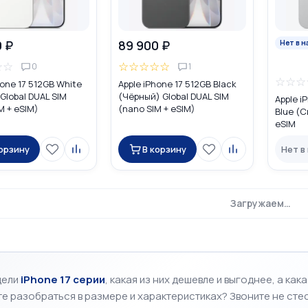
0 ₽
89 900 ₽
Нет в н
☆
☆
☆
☆
☆
☆
☆
0
1
☆
☆
☆
hone 17 512GB White
Apple iPhone 17 512GB Black
Global DUAL SIM
(Чёрный) Global DUAL SIM
Apple i
M + eSIM)
(nano SIM + eSIM)
Blue (С
eSIM
корзину
В корзину
Нет в
Загружаем…
дели
iPhone 17 серии
, к
акая из них дешевле и выгоднее, а как
те разобраться в размере и характеристиках?
Звоните не сте