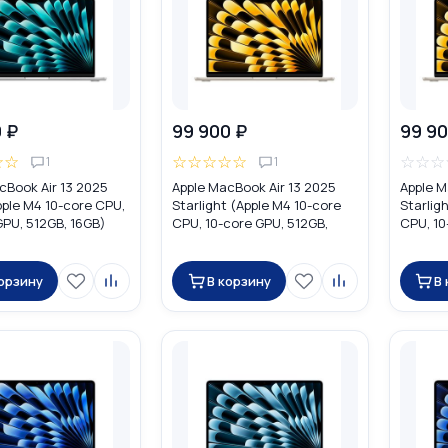
 ₽
99 900 ₽
99 90
☆
☆
☆
☆
☆
☆
☆
☆
☆
☆
1
1
cBook Air 13 2025
Apple MacBook Air 13 2025
Apple M
Apple M4 10-core CPU,
Starlight (Apple M4 10-core
Starlig
GPU, 512GB, 16GB)
CPU, 10-core GPU, 512GB,
CPU, 10
16GB) MW103
16GB) 
корзину
В корзину
В