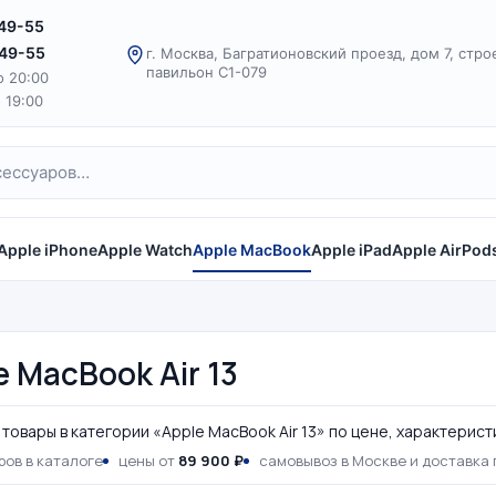
-49-55
-49-55
г. Москва, Багратионовский проезд, дом 7, стро
павильон С1-079
о 20:00
о 19:00
Apple iPhone
Apple Watch
Apple MacBook
Apple iPad
Apple AirPod
e MacBook Air 13
товары в категории «Apple MacBook Air 13» по цене, характерист
ров в каталоге
цены от
89 900 ₽
самовывоз в Москве и доставка 