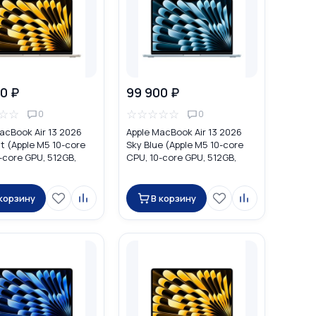
0 ₽
99 900 ₽
☆
☆
☆
☆
☆
☆
☆
0
0
acBook Air 13 2026
Apple MacBook Air 13 2026
ht (Apple M5 10-core
Sky Blue (Apple M5 10-core
-core GPU, 512GB,
CPU, 10-core GPU, 512GB,
MDVD4
16GB) MDHH4
 корзину
В корзину