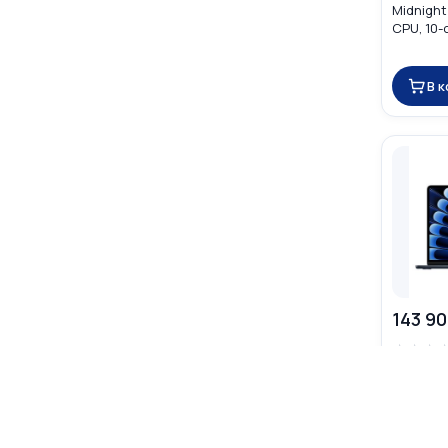
Midnight
CPU, 10-
В 
143 90
☆
☆
☆
Apple Ma
Midnight
CPU, 10-
MDHG4