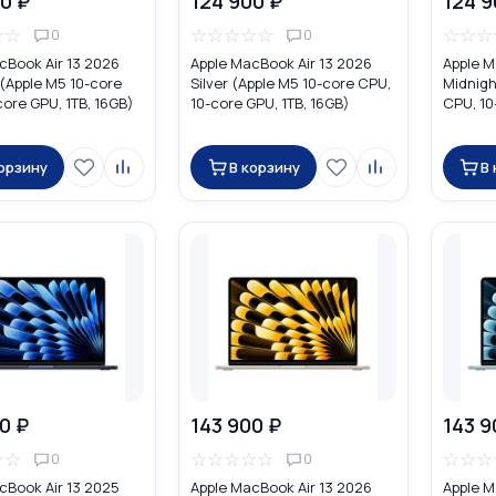
0 ₽
124 900 ₽
124 9
☆
☆
☆
☆
☆
☆
☆
☆
☆
☆
0
0
cBook Air 13 2026
Apple MacBook Air 13 2026
Apple M
 (Apple M5 10-core
Silver (Apple M5 10-core CPU,
Midnigh
core GPU, 1TB, 16GB)
10-core GPU, 1TB, 16GB)
CPU, 10
MDH74
MDHF4
корзину
В корзину
В
0 ₽
143 900 ₽
143 9
☆
☆
☆
☆
☆
☆
☆
☆
☆
☆
0
0
cBook Air 13 2025
Apple MacBook Air 13 2026
Apple M