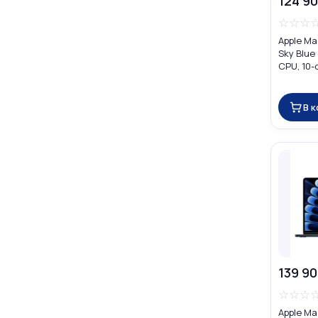
124 90
☆
☆
☆
Apple Ma
Sky Blue
CPU, 10-
MDHH4
В 
139 90
☆
☆
☆
Apple Ma