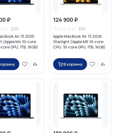
00 ₽
124 900 ₽
☆
☆
☆
☆
☆
☆
☆
0
0
acBook Air 13 2025
Apple MacBook Air 13 2026
t (Apple M4 10-core
Starlight (Apple M5 10-core
-core GPU, 1TB, 16GB)
CPU, 10-core GPU, 1TB, 16GB)
MDVD4
 корзину
В корзину