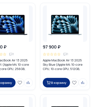
0 ₽
97 900 ₽
☆
☆
☆
☆
☆
☆
☆
1
1
acBook Air 13 2025
Apple MacBook Air 13 2025
t (Apple M4 10-core
Sky Blue (Apple M4 10-core
core GPU, 256GB,
CPU, 10-core GPU, 512GB,
MW123
16GB) MC6U4
 корзину
В корзину