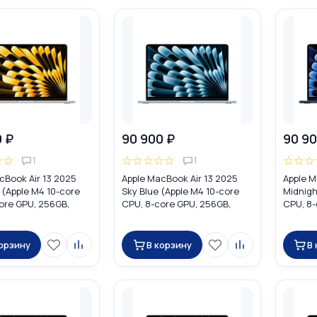
0 ₽
90 900 ₽
90 90
☆
☆
☆
☆
☆
☆
☆
☆
☆
☆
1
1
cBook Air 13 2025
Apple MacBook Air 13 2025
Apple M
t (Apple M4 10-core
Sky Blue (Apple M4 10-core
Midnigh
ore GPU, 256GB,
CPU, 8-core GPU, 256GB,
CPU, 8-
W0Y3
16GB) MC6T4
16GB) 
корзину
В корзину
В