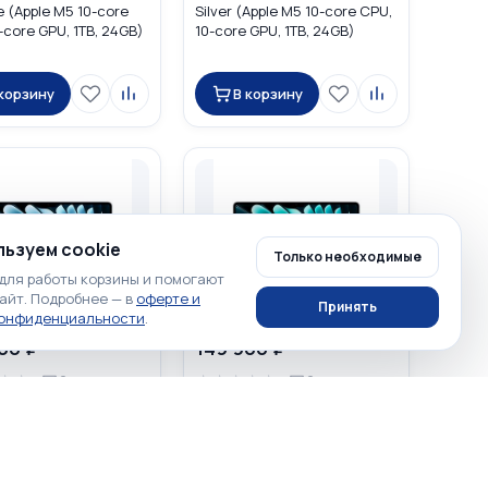
e (Apple M5 10-core
Silver (Apple M5 10-core CPU,
-core GPU, 1TB, 24GB)
10-core GPU, 1TB, 24GB)
MDH94
 корзину
В корзину
ьзуем cookie
Только необходимые
для работы корзины и помогают
айт. Подробнее — в
оферте и
Принять
конфиденциальности
.
00 ₽
149 900 ₽
☆
☆
☆
☆
☆
☆
☆
0
0
acBook Air 13 2025
Apple MacBook Air 13 2025
e (Apple M4 10-core
Silver (Apple M4 10-core CPU,
-core GPU, 512GB,
10-core GPU, 512GB, 32GB)