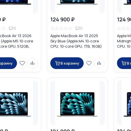
0 ₽
124 900 ₽
124 9
☆
☆
☆
☆
☆
☆
☆
☆
☆
☆
0
0
cBook Air 13 2026
Apple MacBook Air 13 2025
Apple M
 (Apple M5 10-core
Sky Blue (Apple M4 10-core
Midnigh
core GPU, 512GB,
CPU, 10-core GPU, 1TB, 16GB)
CPU, 10
DHE4
корзину
В корзину
В