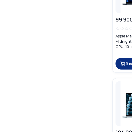
99 90
☆
☆
☆
Apple Ma
Midnight
CPU, 10-
16GB) M
В 