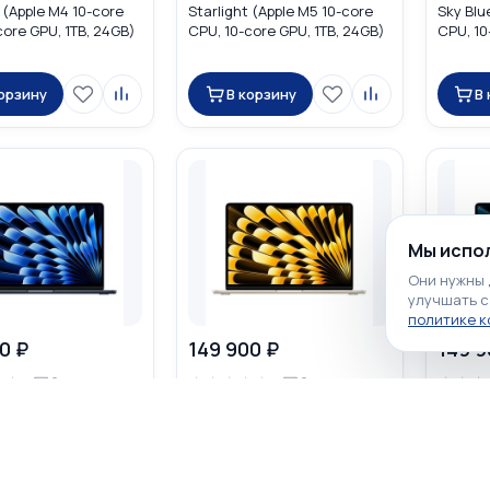
 (Apple M4 10-core
Starlight (Apple M5 10-core
Sky Blu
core GPU, 1TB, 24GB)
CPU, 10-core GPU, 1TB, 24GB)
CPU, 10
MDHD4
MDHK4
корзину
В корзину
В
Мы испол
Они нужны 
улучшать с
политике 
0 ₽
149 900 ₽
149 9
☆
☆
☆
☆
☆
☆
☆
☆
☆
☆
0
0
cBook Air 13 2026
Apple MacBook Air 13 2025
Apple M
 (Apple M5 10-core
Starlight (Apple M4 10-core
Sky Blu
core GPU, 1TB, 24GB)
CPU, 10-core GPU, 512GB,
CPU, 10
32GB)
32GB)