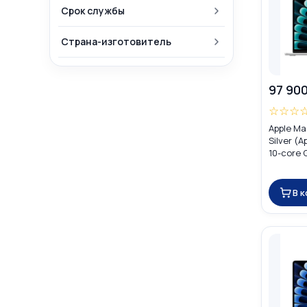
Срок службы
Страна-изготовитель
97 900
☆
☆
☆
Apple Ma
Silver (
10-core 
MW0X3
В 