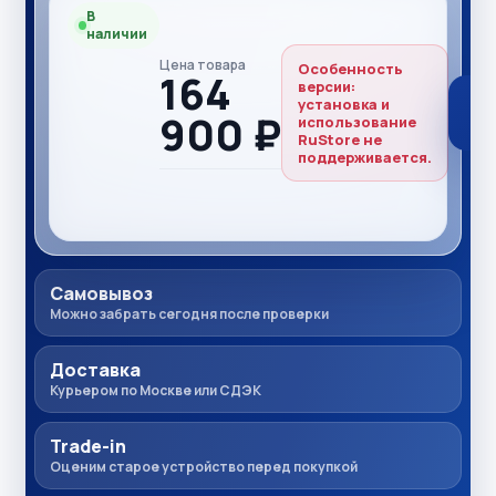
В
наличии
Цена товара
Особенность
164
версии:
установка и
900 ₽
использование
RuStore не
поддерживается.
Самовывоз
Можно забрать сегодня после проверки
Доставка
Курьером по Москве или СДЭК
Trade-in
Оценим старое устройство перед покупкой