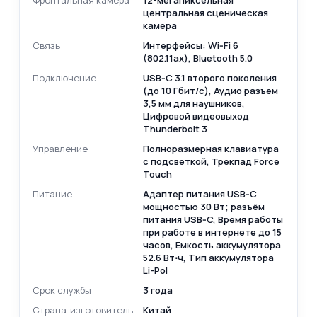
Фронтальная камера
12-мегапиксельная
центральная сценическая
камера
Связь
Интерфейсы: Wi‑Fi 6
(802.11ax), Bluetooth 5.0
Подключение
USB‑C 3.1 второго поколения
(до 10 Гбит/ с), Аудио разъем
3,5 мм для наушников,
Цифровой видеовыход
Thunderbolt 3
Управление
Полноразмерная клавиатура
с подсветкой, Трекпад Force
Touch
Питание
Адаптер питания USB‑C
мощностью 30 Вт; разъём
питания USB‑C, Время работы
при работе в интернете до 15
часов, Емкость аккумулятора
52.6 Вт⋅ч, Тип аккумулятора
Li-Pol
Срок службы
3 года
Страна-изготовитель
Китай