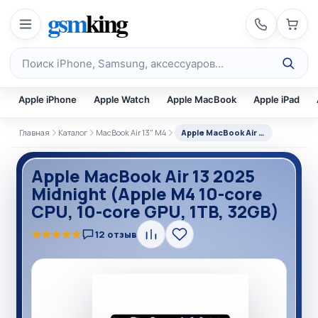
Перейти к содержимому
gsm
king
Поиск по каталогу
Apple iPhone
Apple Watch
Apple MacBook
Apple iPad
Главная
Каталог
MacBook Air 13" M4
Apple MacBook Air 13
Apple MacBook Air 13 2025
Midnight (Apple M4 10-core
CPU, 10-core GPU, 1TB, 32GB)
★
★
★
★
★
12 отзыв
Сравнить
В
избранное