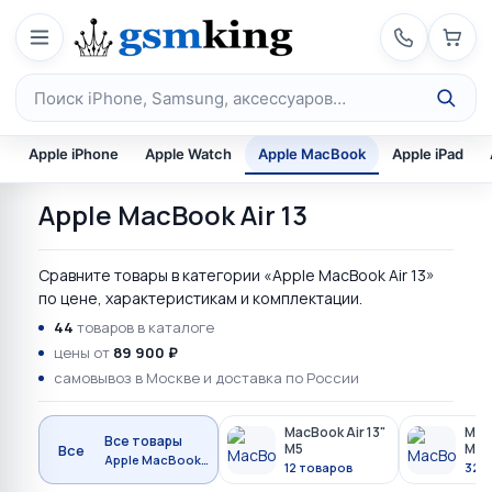
Перейти к содержимому
Поиск по каталогу
Apple iPhone
Apple Watch
Apple MacBook
Apple iPad
Apple MacBook Air 13
Сравните товары в категории «Apple MacBook Air 13»
по цене, характеристикам и комплектации.
44
товаров в каталоге
цены от
89 900 ₽
самовывоз в Москве и доставка по России
MacBook Air 13"
MacB
Все товары
M5
M4
Все
Apple MacBook Air 13
12 товаров
32 