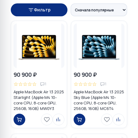
Фильтр
90 900 ₽
90 900 ₽
☆
☆
☆
☆
☆
☆
☆
☆
☆
☆
1
1
Apple MacBook Air 13 2025
Apple MacBook Air 13 2025
Starlight (Apple M4 10-
Sky Blue (Apple M4 10-
core CPU, 8-core GPU,
core CPU, 8-core GPU,
256GB, 16GB) MW0Y3
256GB, 16GB) MC6T4