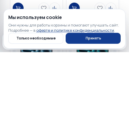
Мы используем cookie
Они нужны для работы корзины и помогают улучшать сайт.
Подробнее — в
оферте и политике конфиденциальности
.
Только необходимые
Принять
Главная
Каталог
Профиль
Корзина
149 900 ₽
149 900 ₽
☆
☆
☆
☆
☆
☆
☆
☆
☆
☆
0
0
Apple MacBook Air 13 2025
Apple MacBook Air 13 2025
Sky Blue (Apple M4 10-
Silver (Apple M4 10-core
core CPU, 10-core GPU,
CPU, 10-core GPU, 512GB,
512GB, 32GB)
32GB)