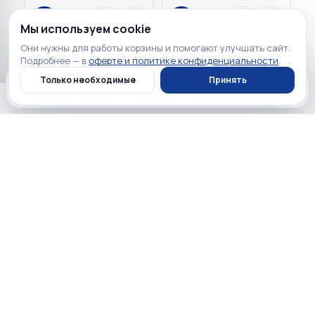
Мы используем cookie
Они нужны для работы корзины и помогают улучшать сайт.
Подробнее — в
оферте и политике конфиденциальности
.
Только необходимые
Принять
Главная
Каталог
Профиль
Корзина
Главная
Поиск
Корзина
Избранное
Профиль
149 900 ₽
149 900 ₽
☆
☆
☆
☆
☆
☆
☆
☆
☆
☆
0
0
Apple MacBook Air 13 2025
Apple MacBook Air 13 2025
Sky Blue (Apple M4 10-
Silver (Apple M4 10-core
core CPU, 10-core GPU,
CPU, 10-core GPU, 512GB,
512GB, 32GB)
32GB)