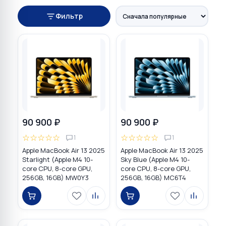
Фильтр
90 900 ₽
90 900 ₽
☆
☆
☆
☆
☆
☆
☆
☆
☆
☆
1
1
Apple MacBook Air 13 2025
Apple MacBook Air 13 2025
Starlight (Apple M4 10-
Sky Blue (Apple M4 10-
core CPU, 8-core GPU,
core CPU, 8-core GPU,
256GB, 16GB) MW0Y3
256GB, 16GB) MC6T4