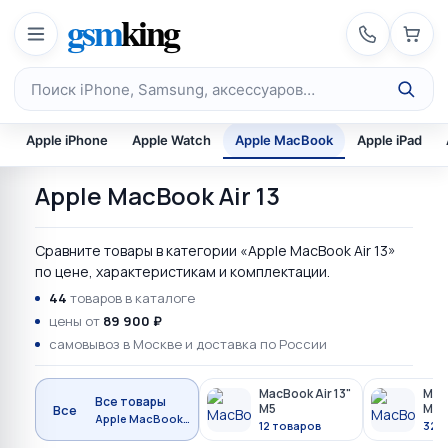
Перейти к содержимому
gsm
king
Поиск по каталогу
Apple iPhone
Apple Watch
Apple MacBook
Apple iPad
Apple MacBook Air 13
Сравните товары в категории «Apple MacBook Air 13»
по цене, характеристикам и комплектации.
44
товаров в каталоге
цены от
89 900 ₽
самовывоз в Москве и доставка по России
MacBook Air 13"
MacB
Все товары
M5
M4
Все
Apple MacBook Air 13
12 товаров
32 