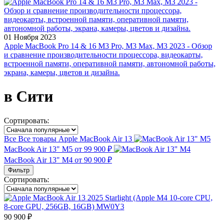
01 Ноября 2023
Apple MacBook Pro 14 & 16 M3 Pro, M3 Max, M3 2023 - Обзор
и сравнение производительности процессора, видеокарты,
встроенной памяти, оперативной памяти, автономной работы,
экрана, камеры, цветов и дизайна.
в Сити
Сортировать:
Все
Все товары
Apple MacBook Air 13
MacBook Air 13" M5
от 99 900 ₽
MacBook Air 13" M4
от 90 900 ₽
Фильтр
Сортировать:
90 900 ₽