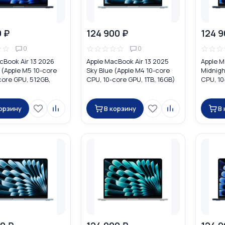
0 ₽
124 900 ₽
124 9
☆
☆
☆
☆
☆
☆
☆
☆
☆
☆
0
0
cBook Air 13 2026
Apple MacBook Air 13 2025
Apple M
 (Apple M5 10-core
Sky Blue (Apple M4 10-core
Midnigh
core GPU, 512GB,
CPU, 10-core GPU, 1TB, 16GB)
CPU, 10
DHE4
корзину
В корзину
В