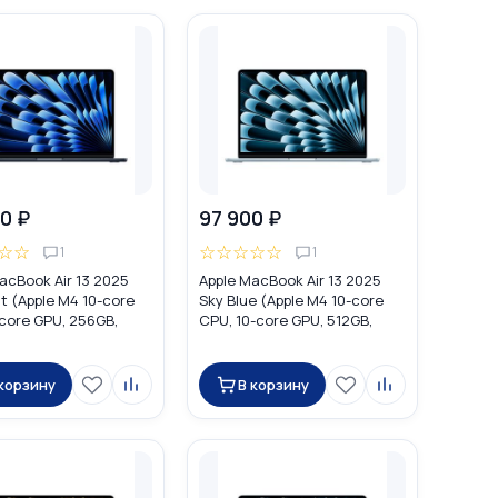
0 ₽
97 900 ₽
☆
☆
☆
☆
☆
☆
☆
1
1
acBook Air 13 2025
Apple MacBook Air 13 2025
t (Apple M4 10-core
Sky Blue (Apple M4 10-core
core GPU, 256GB,
CPU, 10-core GPU, 512GB,
MW123
16GB) MC6U4
 корзину
В корзину