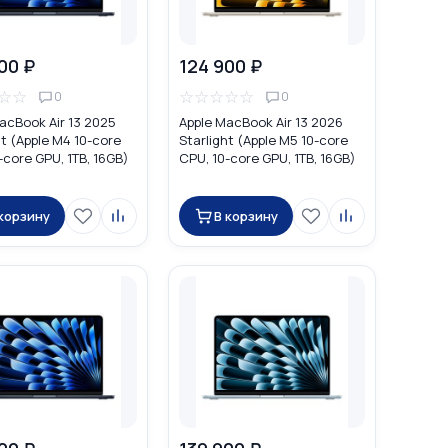
00 ₽
124 900 ₽
☆
☆
☆
☆
☆
☆
☆
0
0
acBook Air 13 2025
Apple MacBook Air 13 2026
t (Apple M4 10-core
Starlight (Apple M5 10-core
-core GPU, 1TB, 16GB)
CPU, 10-core GPU, 1TB, 16GB)
MDVD4
 корзину
В корзину