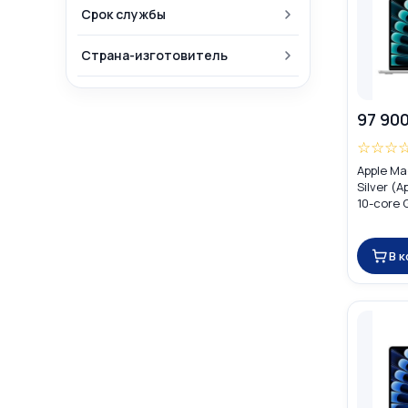
Срок службы
Страна-изготовитель
97 900
☆
☆
☆
Apple Ma
Silver (
10-core 
MW0X3
В 