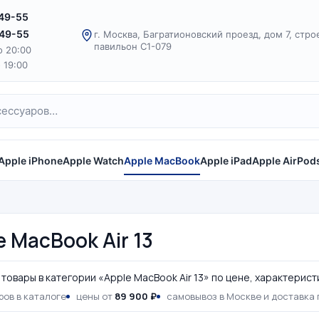
-49-55
-49-55
г. Москва, Багратионовский проезд, дом 7, стро
павильон С1-079
о 20:00
о 19:00
Apple iPhone
Apple Watch
Apple MacBook
Apple iPad
Apple AirPod
e MacBook Air 13
товары в категории «Apple MacBook Air 13» по цене, характерист
ров в каталоге
цены от
89 900 ₽
самовывоз в Москве и доставка 