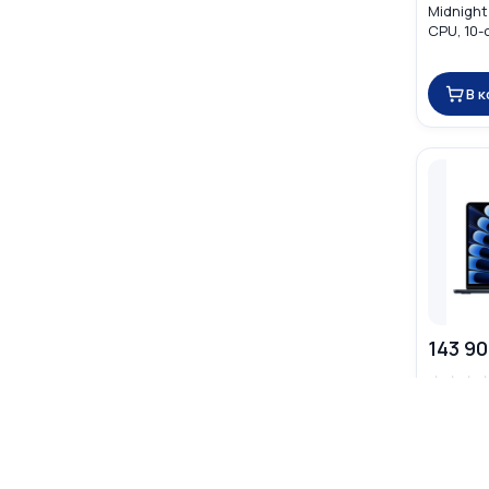
Midnight
CPU, 10-
В 
143 90
☆
☆
☆
Apple Ma
Midnight
CPU, 10-
MDHG4