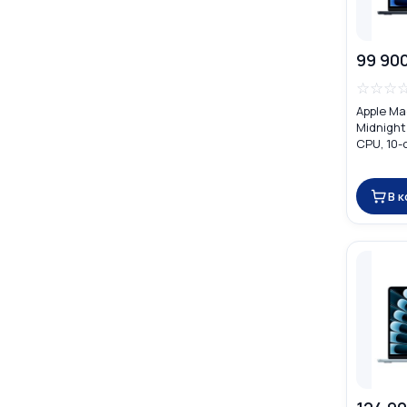
99 90
☆
☆
☆
Apple Ma
Midnight
CPU, 10-
16GB) M
В 