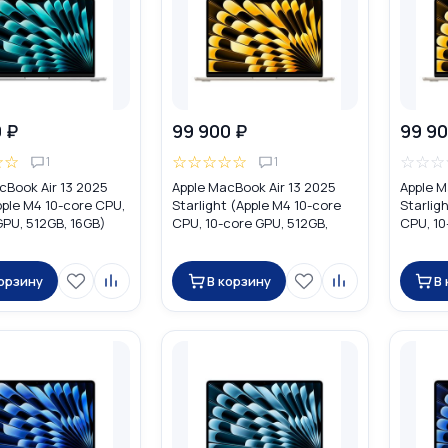
 ₽
99 900 ₽
99 90
☆
☆
☆
☆
☆
☆
☆
☆
☆
☆
1
1
cBook Air 13 2025
Apple MacBook Air 13 2025
Apple M
Apple M4 10-core CPU,
Starlight (Apple M4 10-core
Starlig
GPU, 512GB, 16GB)
CPU, 10-core GPU, 512GB,
CPU, 10
16GB) MW103
16GB) 
корзину
В корзину
В