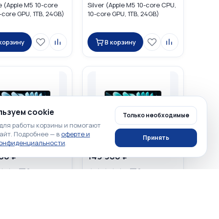
e (Apple M5 10-core
Silver (Apple M5 10-core CPU,
-core GPU, 1TB, 24GB)
10-core GPU, 1TB, 24GB)
MDH94
 корзину
В корзину
ьзуем cookie
Только необходимые
для работы корзины и помогают
айт. Подробнее — в
оферте и
Принять
конфиденциальности
.
00 ₽
149 900 ₽
☆
☆
☆
☆
☆
☆
☆
0
0
acBook Air 13 2025
Apple MacBook Air 13 2025
e (Apple M4 10-core
Silver (Apple M4 10-core CPU,
-core GPU, 512GB,
10-core GPU, 512GB, 32GB)