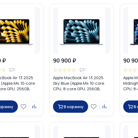
0 ₽
90 900 ₽
90 90
☆
☆
☆
☆
☆
☆
☆
☆
☆
☆
1
1
cBook Air 13 2025
Apple MacBook Air 13 2025
Apple M
t (Apple M4 10-core
Sky Blue (Apple M4 10-core
Midnigh
ore GPU, 256GB,
CPU, 8-core GPU, 256GB,
CPU, 8-
W0Y3
16GB) MC6T4
16GB) 
корзину
В корзину
В