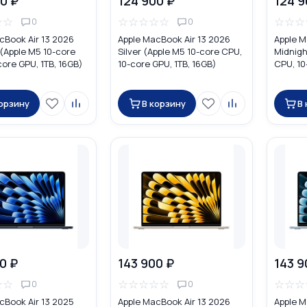
0 ₽
124 900 ₽
124 9
☆
☆
☆
☆
☆
☆
☆
☆
☆
☆
0
0
cBook Air 13 2026
Apple MacBook Air 13 2026
Apple M
 (Apple M5 10-core
Silver (Apple M5 10-core CPU,
Midnigh
core GPU, 1TB, 16GB)
10-core GPU, 1TB, 16GB)
CPU, 10
MDH74
MDHF4
корзину
В корзину
В
0 ₽
143 900 ₽
143 9
☆
☆
☆
☆
☆
☆
☆
☆
☆
☆
0
0
cBook Air 13 2025
Apple MacBook Air 13 2026
Apple M