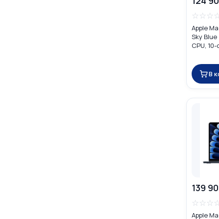
124 90
☆
☆
☆
Apple Ma
Sky Blue
CPU, 10-
MDHH4
В 
139 90
☆
☆
☆
Apple Ma