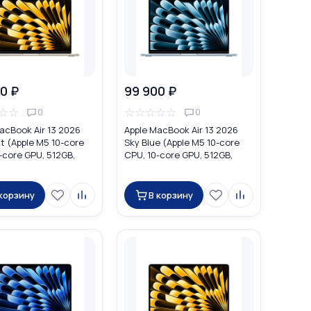
0 ₽
99 900 ₽
☆
☆
☆
☆
☆
☆
☆
0
0
acBook Air 13 2026
Apple MacBook Air 13 2026
ht (Apple M5 10-core
Sky Blue (Apple M5 10-core
-core GPU, 512GB,
CPU, 10-core GPU, 512GB,
MDVD4
16GB) MDHH4
 корзину
В корзину