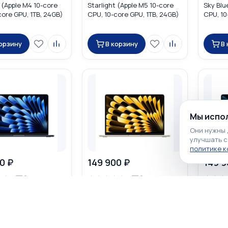
 (Apple M4 10-core
Starlight (Apple M5 10-core
Sky Blu
core GPU, 1TB, 24GB)
CPU, 10-core GPU, 1TB, 24GB)
CPU, 10
MDHD4
MDHK4
корзину
В корзину
В
Мы испол
Они нужны 
улучшать с
политике 
0 ₽
149 900 ₽
149 9
☆
☆
☆
☆
☆
☆
☆
☆
☆
☆
0
0
cBook Air 13 2026
Apple MacBook Air 13 2025
Apple M
 (Apple M5 10-core
Starlight (Apple M4 10-core
Sky Blu
core GPU, 1TB, 24GB)
CPU, 10-core GPU, 512GB,
CPU, 10
32GB)
32GB)