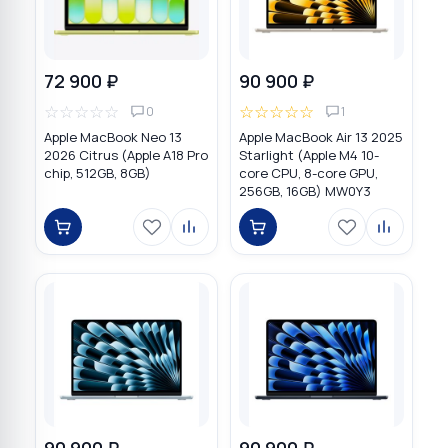
72 900 ₽
90 900 ₽
☆
☆
☆
☆
☆
☆
☆
☆
☆
☆
0
1
Apple MacBook Neo 13
Apple MacBook Air 13 2025
2026 Citrus (Apple A18 Pro
Starlight (Apple M4 10-
chip, 512GB, 8GB)
core CPU, 8-core GPU,
256GB, 16GB) MW0Y3
90 900 ₽
90 900 ₽