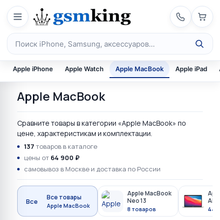
Перейти к содержимому
Поиск по каталогу
Apple iPhone
Apple Watch
Apple MacBook
Apple iPad
Apple MacBook
Сравните товары в категории «Apple MacBook» по
цене, характеристикам и комплектации.
137
товаров в каталоге
цены от
64 900 ₽
самовывоз в Москве и доставка по России
Apple MacBook
App
Все товары
Neo 13
Air 
Все
Apple MacBook
8 товаров
44 