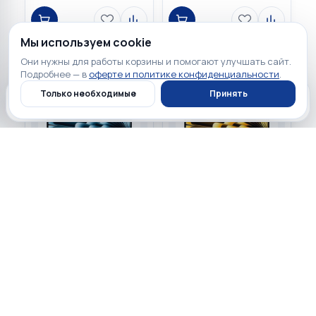
Мы используем cookie
Они нужны для работы корзины и помогают улучшать сайт.
Подробнее — в
оферте и политике конфиденциальности
.
Только необходимые
Принять
Главная
Каталог
Профиль
Корзина
123 900 ₽
123 900 ₽
☆
☆
☆
☆
☆
☆
☆
☆
☆
☆
0
0
Apple MacBook Air 15.3
Apple MacBook Air 15.3
2026 Sky Blue (Apple M5
2026 Starlight (Apple M5
10-core CPU, 10-core GPU,
10-core CPU, 10-core GPU,
512GB, 16GB) MDVQ4
512GB, 16GB) MDVD4