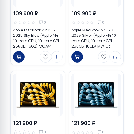
109 900 ₽
109 900 ₽
☆
☆
☆
☆
☆
☆
☆
☆
☆
☆
0
0
Apple MacBook Air 15.3
Apple MacBook Air 15.3
2025 Sky Blue (Apple M4
2025 Silver (Apple M4 10-
10-core CPU, 10-core GPU,
core CPU, 10-core GPU,
256GB, 16GB) MC7A4
256GB, 16GB) MW1G3
121 900 ₽
121 900 ₽
☆
☆
☆
☆
☆
☆
☆
☆
☆
☆
0
0