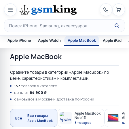
Перейти к содержимому
Поиск по каталогу
Apple iPhone
Apple Watch
Apple MacBook
Apple iPad
Apple MacBook
Сравните товары в категории «Apple MacBook» по
цене, характеристикам и комплектации.
137
товаров в каталоге
цены от
64 900 ₽
самовывоз в Москве и доставка по России
Apple MacBook
App
Все товары
Neo 13
Air 
Все
Apple MacBook
8 товаров
44 