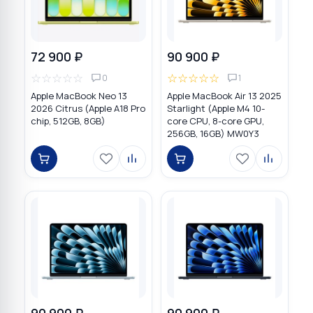
72 900 ₽
90 900 ₽
☆
☆
☆
☆
☆
☆
☆
☆
☆
☆
0
1
Apple MacBook Neo 13
Apple MacBook Air 13 2025
2026 Citrus (Apple A18 Pro
Starlight (Apple M4 10-
chip, 512GB, 8GB)
core CPU, 8-core GPU,
256GB, 16GB) MW0Y3
90 900 ₽
90 900 ₽