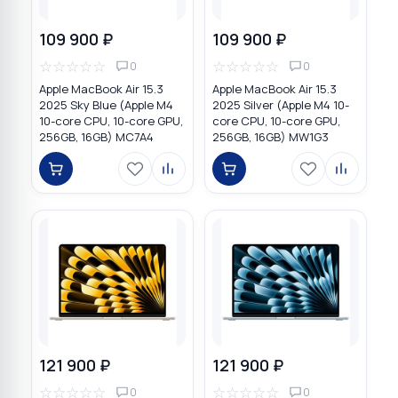
109 900 ₽
109 900 ₽
☆
☆
☆
☆
☆
☆
☆
☆
☆
☆
0
0
Apple MacBook Air 15.3
Apple MacBook Air 15.3
2025 Sky Blue (Apple M4
2025 Silver (Apple M4 10-
10-core CPU, 10-core GPU,
core CPU, 10-core GPU,
256GB, 16GB) MC7A4
256GB, 16GB) MW1G3
121 900 ₽
121 900 ₽
☆
☆
☆
☆
☆
☆
☆
☆
☆
☆
0
0