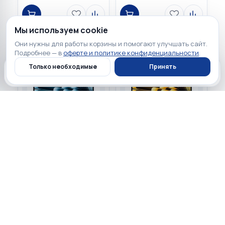
Мы используем cookie
Они нужны для работы корзины и помогают улучшать сайт.
Подробнее — в
оферте и политике конфиденциальности
.
Только необходимые
Принять
Главная
Каталог
Профиль
Корзина
123 900 ₽
123 900 ₽
☆
☆
☆
☆
☆
☆
☆
☆
☆
☆
0
0
Apple MacBook Air 15.3
Apple MacBook Air 15.3
2026 Sky Blue (Apple M5
2026 Starlight (Apple M5
10-core CPU, 10-core GPU,
10-core CPU, 10-core GPU,
512GB, 16GB) MDVQ4
512GB, 16GB) MDVD4