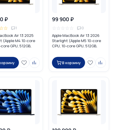
0 ₽
99 900 ₽
☆
☆
☆
☆
☆
☆
☆
1
0
acBook Air 13 2025
Apple MacBook Air 13 2026
ht (Apple M4 10-core
Starlight (Apple M5 10-core
-core GPU, 512GB,
CPU, 10-core GPU, 512GB,
MW103
16GB) MDVD4
 корзину
В корзину