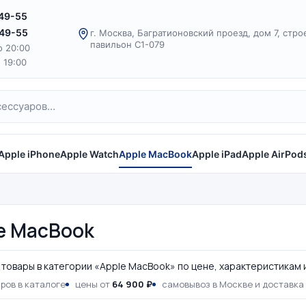
-49-55
-49-55
г. Москва, Багратионовский проезд, дом 7, стро
павильон С1-079
о 20:00
о 19:00
Apple iPhone
Apple Watch
Apple MacBook
Apple iPad
Apple AirPod
e MacBook
товары в категории «Apple MacBook» по цене, характеристикам 
ров в каталоге
цены от
64 900 ₽
самовывоз в Москве и доставка