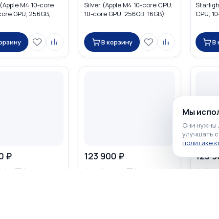
 (Apple M4 10-core
Silver (Apple M4 10-core CPU,
Starlig
core GPU, 256GB,
10-core GPU, 256GB, 16GB)
CPU, 10
C7A4
MW1G3
16GB) 
корзину
В корзину
В
Мы испол
Они нужны 
улучшать с
политике 
0 ₽
123 900 ₽
123 9
☆
☆
☆
☆
☆
☆
☆
☆
☆
☆
0
0
cBook Air 15.3 2025
Apple MacBook Air 15.3 2026
Apple M
Apple M4 10-core CPU,
Midnight (Apple M5 10-core
Sky Blu
GPU, 512GB, 16GB)
CPU, 10-core GPU, 512GB,
CPU, 10
16GB) MDVH4
16GB) 