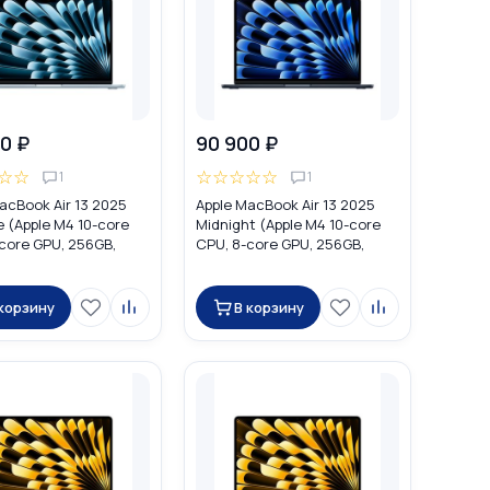
0 ₽
90 900 ₽
☆
☆
☆
☆
☆
☆
☆
1
1
acBook Air 13 2025
Apple MacBook Air 13 2025
e (Apple M4 10-core
Midnight (Apple M4 10-core
core GPU, 256GB,
CPU, 8-core GPU, 256GB,
MC6T4
16GB) MW123
 корзину
В корзину