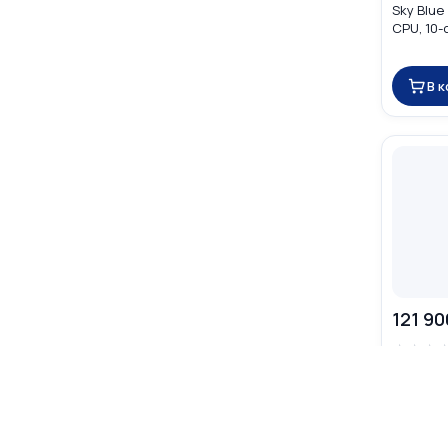
Sky Blue
CPU, 10-
16GB) M
В 
121 90
☆
☆
☆
Apple Ma
Silver (
10-core 
MW1H3