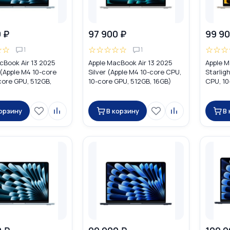
 ₽
97 900 ₽
99 90
☆
☆
☆
☆
☆
☆
☆
☆
☆
☆
1
1
cBook Air 13 2025
Apple MacBook Air 13 2025
Apple M
 (Apple M4 10-core
Silver (Apple M4 10-core CPU,
Starlig
core GPU, 512GB,
10-core GPU, 512GB, 16GB)
CPU, 10
C6U4
MW0X3
16GB) 
корзину
В корзину
В