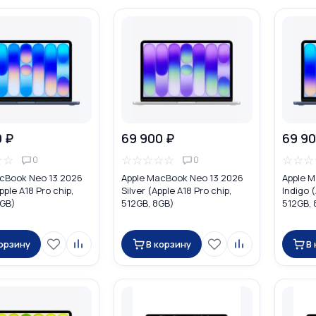
0 ₽
69 900 ₽
69 90
☆
☆
☆
☆
☆
☆
☆
☆
☆
☆
0
0
cBook Neo 13 2026
Apple MacBook Neo 13 2026
Apple M
pple A18 Pro chip,
Silver (Apple A18 Pro chip,
Indigo (
8GB)
512GB, 8GB)
512GB, 
корзину
В корзину
В