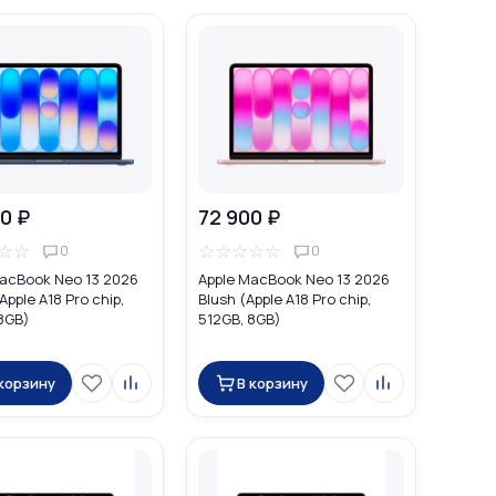
0 ₽
72 900 ₽
☆
☆
☆
☆
☆
☆
☆
0
0
acBook Neo 13 2026
Apple MacBook Neo 13 2026
Apple A18 Pro chip,
Blush (Apple A18 Pro chip,
8GB)
512GB, 8GB)
 корзину
В корзину