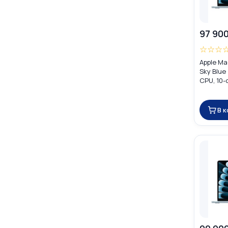
97 900
☆
☆
☆
Apple Ma
Sky Blue
CPU, 10-
16GB) M
В 