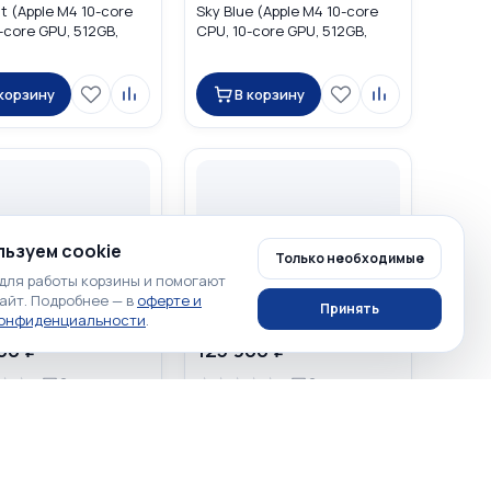
ht (Apple M4 10-core
Sky Blue (Apple M4 10-core
-core GPU, 512GB,
CPU, 10-core GPU, 512GB,
MW1K3
16GB) MC7C4
 корзину
В корзину
ьзуем cookie
Только необходимые
для работы корзины и помогают
айт. Подробнее — в
оферте и
Принять
конфиденциальности
.
00 ₽
123 900 ₽
☆
☆
☆
☆
☆
☆
☆
0
0
acBook Air 15.3 2026
Apple MacBook Air 15.3 2026
e (Apple M5 10-core
Starlight (Apple M5 10-core
-core GPU, 512GB,
CPU, 10-core GPU, 512GB,
MDVQ4
16GB) MDVD4