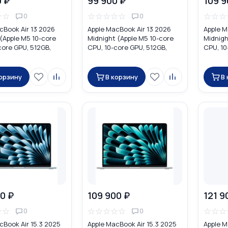
0 ₽
99 900 ₽
109 9
☆
☆
☆
☆
☆
☆
☆
☆
☆
☆
0
0
cBook Air 13 2026
Apple MacBook Air 13 2026
Apple M
 (Apple M5 10-core
Midnight (Apple M5 10-core
Midnigh
core GPU, 512GB,
CPU, 10-core GPU, 512GB,
CPU, 10
DHH4
16GB) MDHE4
16GB) 
корзину
В корзину
В
0 ₽
109 900 ₽
121 9
☆
☆
☆
☆
☆
☆
☆
☆
☆
☆
0
0
cBook Air 15.3 2025
Apple MacBook Air 15.3 2025
Apple M