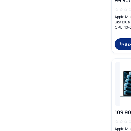
99 90
☆
☆
☆
Apple Ma
Sky Blue
CPU, 10-
16GB) M
В 
109 90
☆
☆
☆
Apple Ma