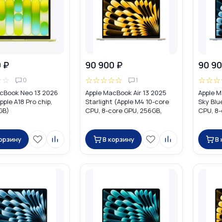
 ₽
90 900 ₽
90 90
☆
☆
☆
☆
☆
☆
☆
☆
☆
☆
0
1
cBook Neo 13 2026
Apple MacBook Air 13 2025
Apple M
pple A18 Pro chip,
Starlight (Apple M4 10-core
Sky Blu
GB)
CPU, 8-core GPU, 256GB,
CPU, 8-
16GB) MW0Y3
16GB) 
корзину
В корзину
В