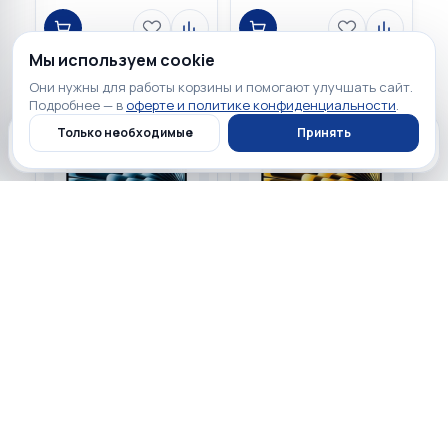
Мы используем cookie
Они нужны для работы корзины и помогают улучшать сайт.
Подробнее — в
оферте и политике конфиденциальности
.
Только необходимые
Принять
Главная
Каталог
Профиль
Корзина
123 900 ₽
123 900 ₽
☆
☆
☆
☆
☆
☆
☆
☆
☆
☆
0
0
Apple MacBook Air 15.3
Apple MacBook Air 15.3
2026 Sky Blue (Apple M5
2026 Starlight (Apple M5
10-core CPU, 10-core GPU,
10-core CPU, 10-core GPU,
512GB, 16GB) MDVQ4
512GB, 16GB) MDVD4