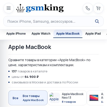
Перейти к содержимому
Поиск по каталогу
Apple iPhone
Apple Watch
Apple MacBook
Apple iPad
Apple MacBook
Сравните товары в категории «Apple MacBook» по
цене, характеристикам и комплектации.
137
товаров в каталоге
цены от
64 900 ₽
самовывоз в Москве и доставка по России
Apple MacBook
App
Все товары
Neo 13
Air 
Все
Apple MacBook
8 товаров
44 