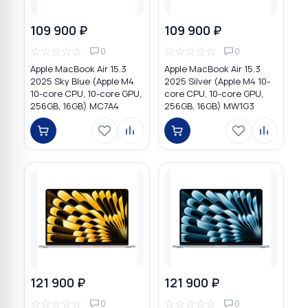
109 900 ₽
109 900 ₽
☆
☆
☆
☆
☆
☆
☆
☆
☆
☆
0
0
Apple MacBook Air 15.3
Apple MacBook Air 15.3
2025 Sky Blue (Apple M4
2025 Silver (Apple M4 10-
10-core CPU, 10-core GPU,
core CPU, 10-core GPU,
256GB, 16GB) MC7A4
256GB, 16GB) MW1G3
121 900 ₽
121 900 ₽
☆
☆
☆
☆
☆
☆
☆
☆
☆
☆
0
0