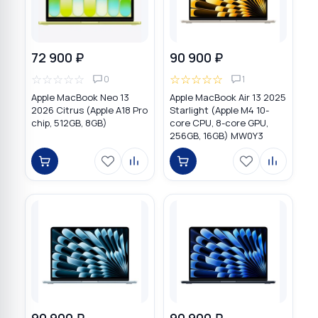
72 900 ₽
90 900 ₽
☆
☆
☆
☆
☆
☆
☆
☆
☆
☆
0
1
Apple MacBook Neo 13
Apple MacBook Air 13 2025
2026 Citrus (Apple A18 Pro
Starlight (Apple M4 10-
chip, 512GB, 8GB)
core CPU, 8-core GPU,
256GB, 16GB) MW0Y3
90 900 ₽
90 900 ₽