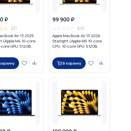
0 ₽
99 900 ₽
☆
☆
☆
☆
☆
☆
☆
1
0
acBook Air 13 2025
Apple MacBook Air 13 2026
ht (Apple M4 10-core
Starlight (Apple M5 10-core
-core GPU, 512GB,
CPU, 10-core GPU, 512GB,
MW103
16GB) MDVD4
 корзину
В корзину