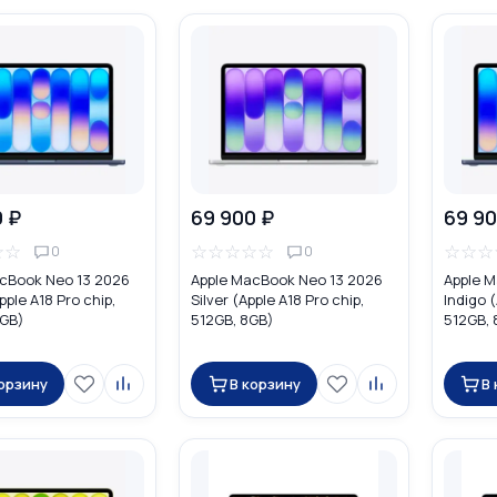
0 ₽
69 900 ₽
69 90
☆
☆
☆
☆
☆
☆
☆
☆
☆
☆
0
0
cBook Neo 13 2026
Apple MacBook Neo 13 2026
Apple M
pple A18 Pro chip,
Silver (Apple A18 Pro chip,
Indigo (
8GB)
512GB, 8GB)
512GB, 
корзину
В корзину
В