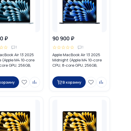
0 ₽
90 900 ₽
☆
☆
☆
☆
☆
☆
☆
1
1
acBook Air 13 2025
Apple MacBook Air 13 2025
e (Apple M4 10-core
Midnight (Apple M4 10-core
core GPU, 256GB,
CPU, 8-core GPU, 256GB,
MC6T4
16GB) MW123
 корзину
В корзину