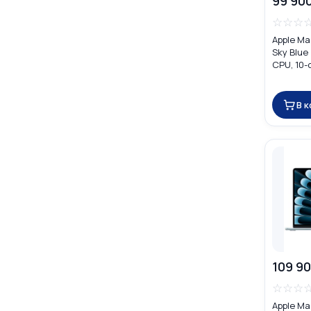
99 90
☆
☆
☆
Apple Ma
Sky Blue
CPU, 10-
16GB) M
В 
109 90
☆
☆
☆
Apple Ma