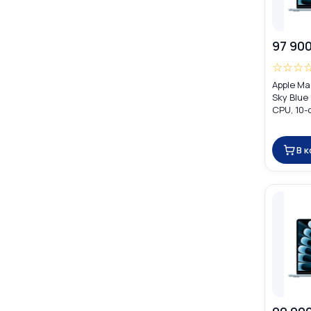
97 900
☆
☆
☆
Apple Ma
Sky Blue
CPU, 10-
16GB) M
В 