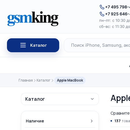
Перейти к содержимому
gsm
king
+7 495 798
+7 925 646
пн–пт: с 10:30 д
сб–вс: с 11:30 д
Каталог
Поиск по каталогу
Главная
Каталог
Apple MacBook
Appl
Каталог
Сравните 
Наличие
137
това