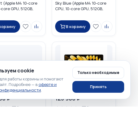
ht (Apple M4 10-core
Sky Blue (Apple M4 10-core
-core GPU, 512GB,
CPU, 10-core GPU, 512GB,
MW1K3
16GB) MC7C4
 корзину
В корзину
ьзуем cookie
Только необходимые
для работы корзины и помогают
айт. Подробнее — в
оферте и
Принять
конфиденциальности
.
00 ₽
123 900 ₽
☆
☆
☆
☆
☆
☆
☆
0
0
acBook Air 15.3 2026
Apple MacBook Air 15.3 2026
e (Apple M5 10-core
Starlight (Apple M5 10-core
-core GPU, 512GB,
CPU, 10-core GPU, 512GB,
MDVQ4
16GB) MDVD4