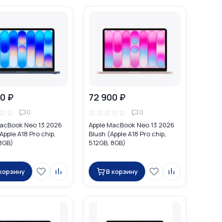
0 ₽
72 900 ₽
☆
☆
☆
☆
☆
☆
☆
0
0
acBook Neo 13 2026
Apple MacBook Neo 13 2026
Apple A18 Pro chip,
Blush (Apple A18 Pro chip,
8GB)
512GB, 8GB)
 корзину
В корзину