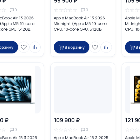
0 ₽
99 900 ₽
109 9
☆
☆
☆
☆
☆
☆
☆
☆
☆
☆
0
0
cBook Air 13 2026
Apple MacBook Air 13 2026
Apple M
 (Apple M5 10-core
Midnight (Apple M5 10-core
Midnigh
core GPU, 512GB,
CPU, 10-core GPU, 512GB,
CPU, 10
DHH4
16GB) MDHE4
16GB) 
корзину
В корзину
В
0 ₽
109 900 ₽
121 9
☆
☆
☆
☆
☆
☆
☆
☆
☆
☆
0
0
cBook Air 15.3 2025
Apple MacBook Air 15.3 2025
Apple M