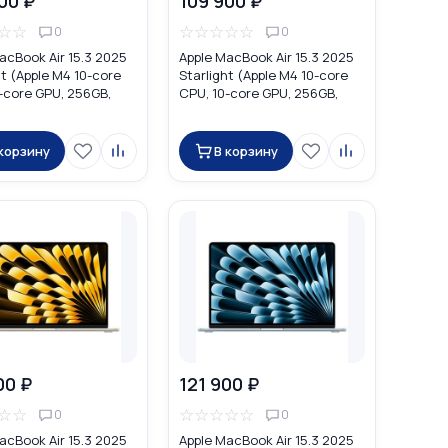
00 ₽
109 900 ₽
☆
☆
☆
☆
☆
☆
☆
0
0
acBook Air 15.3 2025
Apple MacBook Air 15.3 2025
t (Apple M4 10-core
Starlight (Apple M4 10-core
-core GPU, 256GB,
CPU, 10-core GPU, 256GB,
MW1L3
16GB) MW1J3
 корзину
В корзину
00 ₽
121 900 ₽
☆
☆
☆
☆
☆
☆
☆
0
0
acBook Air 15.3 2025
Apple MacBook Air 15.3 2025