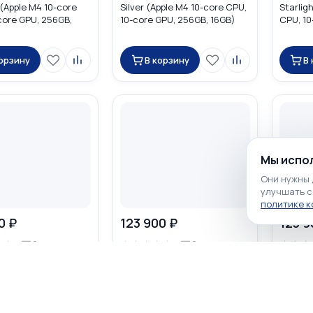
 (Apple M4 10-core
Silver (Apple M4 10-core CPU,
Starlig
core GPU, 256GB,
10-core GPU, 256GB, 16GB)
CPU, 10
C7A4
MW1G3
16GB) 
корзину
В корзину
В
Мы испол
Они нужны 
улучшать с
политике 
0 ₽
123 900 ₽
123 9
☆
☆
☆
☆
☆
☆
☆
☆
☆
☆
0
0
cBook Air 15.3 2025
Apple MacBook Air 15.3 2026
Apple M
Apple M4 10-core CPU,
Midnight (Apple M5 10-core
Sky Blu
GPU, 512GB, 16GB)
CPU, 10-core GPU, 512GB,
CPU, 10
16GB) MDVH4
16GB) 