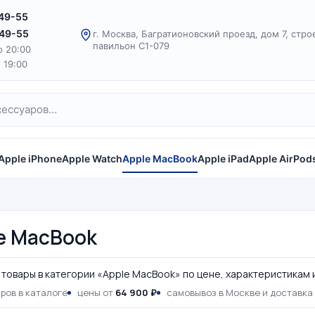
-49-55
-49-55
г. Москва, Багратионовский проезд, дом 7, стро
павильон С1-079
о 20:00
о 19:00
Apple iPhone
Apple Watch
Apple MacBook
Apple iPad
Apple AirPod
e MacBook
товары в категории «Apple MacBook» по цене, характеристикам 
ров в каталоге
цены от
64 900 ₽
самовывоз в Москве и доставка