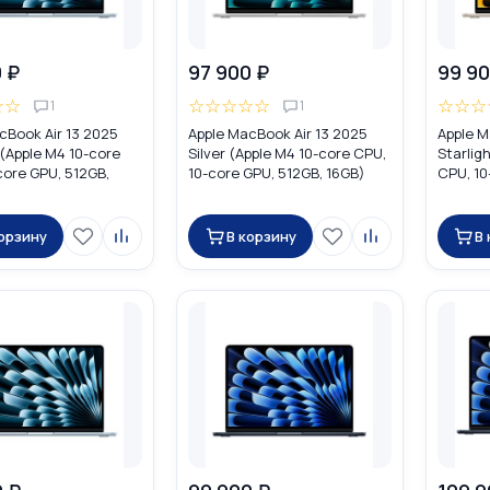
 ₽
97 900 ₽
99 90
☆
☆
☆
☆
☆
☆
☆
☆
☆
☆
1
1
cBook Air 13 2025
Apple MacBook Air 13 2025
Apple M
 (Apple M4 10-core
Silver (Apple M4 10-core CPU,
Starlig
core GPU, 512GB,
10-core GPU, 512GB, 16GB)
CPU, 10
C6U4
MW0X3
16GB) 
корзину
В корзину
В