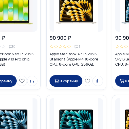
 ₽
90 900 ₽
90 90
☆
☆
☆
☆
☆
☆
☆
☆
☆
☆
0
1
cBook Neo 13 2026
Apple MacBook Air 13 2025
Apple M
pple A18 Pro chip,
Starlight (Apple M4 10-core
Sky Blu
GB)
CPU, 8-core GPU, 256GB,
CPU, 8-
16GB) MW0Y3
16GB) 
корзину
В корзину
В