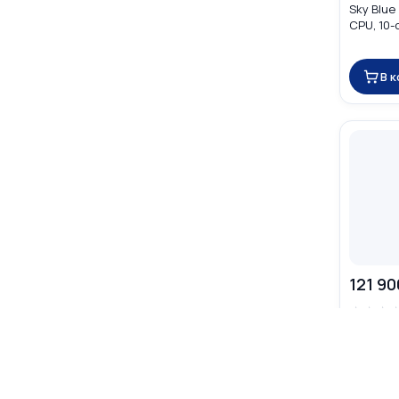
Sky Blue
CPU, 10-
16GB) M
В 
121 90
☆
☆
☆
Apple Ma
Silver (
10-core 
MW1H3