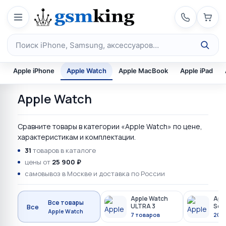
Перейти к содержимому
Поиск по каталогу
Apple iPhone
Apple Watch
Apple MacBook
Apple iPad
Apple Watch
Сравните товары в категории «Apple Watch» по цене,
характеристикам и комплектации.
31
товаров в каталоге
цены от
25 900 ₽
самовывоз в Москве и доставка по России
Apple Watch
App
Все товары
ULTRA 3
Seri
Все
Apple Watch
7 товаров
20 