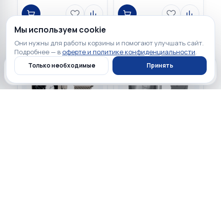
Мы используем cookie
Они нужны для работы корзины и помогают улучшать сайт.
Подробнее — в
оферте и политике конфиденциальности
.
Только необходимые
Принять
Главная
Каталог
Профиль
Корзина
82 900 ₽
Нет в наличии
☆
☆
☆
☆
☆
0
☆
☆
☆
☆
☆
0
Apple Watch Ultra 3 GPS +
Cellular 49mm Natural
Apple Watch Series 11 GPS
Titanium Case with
46mm Space Gray
Titanium Milanese Loop
Aluminium Case with
Black Sport Band
Нет в наличии