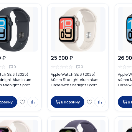
0 ₽
25 900 ₽
26 90
☆
☆
☆
☆
☆
☆
☆
☆
☆
☆
0
0
tch SE 3 (2025)
Apple Watch SE 3 (2025)
Apple W
dnight Aluminium
40mm Starlight Aluminium
44mm M
h Midnight Sport
Case with Starlight Sport
Case wi
Band
Band
корзину
В корзину
В