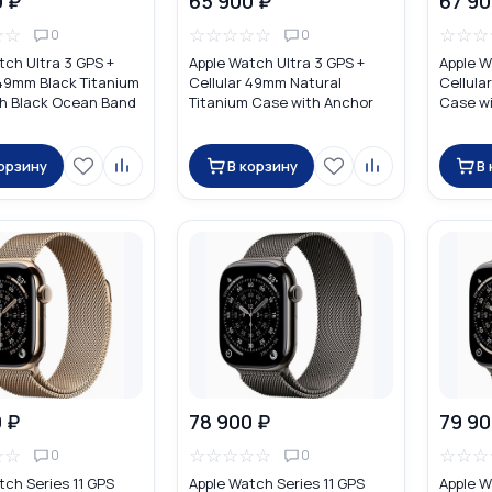
0 ₽
65 900 ₽
67 90
☆
☆
☆
☆
☆
☆
☆
☆
☆
☆
0
0
tch Ultra 3 GPS +
Apple Watch Ultra 3 GPS +
Apple W
 49mm Black Titanium
Cellular 49mm Natural
Cellula
h Black Ocean Band
Titanium Case with Anchor
Case wi
Blue Ocean Band
корзину
В корзину
В
 ₽
78 900 ₽
79 90
☆
☆
☆
☆
☆
☆
☆
☆
☆
☆
0
0
tch Series 11 GPS
Apple Watch Series 11 GPS
Apple W