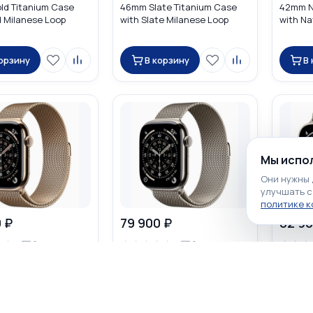
ld Titanium Case
46mm Slate Titanium Case
42mm N
d Milanese Loop
with Slate Milanese Loop
with Na
корзину
В корзину
В
Мы испол
Они нужны 
улучшать с
политике 
 ₽
79 900 ₽
82 90
☆
☆
☆
☆
☆
☆
☆
☆
☆
☆
0
0
tch Series 11 GPS
Apple Watch Series 11 GPS
Apple W
ld Titanium Case
46mm Natural Titanium Case
Cellula
d Milanese Loop
with Natural Milanese Loop
Titaniu
Milanes