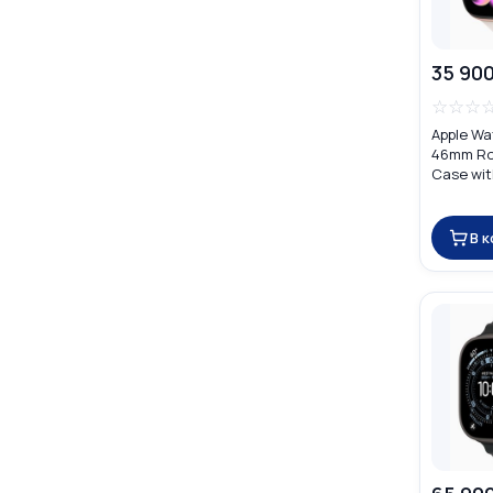
35 900
☆
☆
☆
Apple Wa
46mm Ro
Case wit
Band
В 