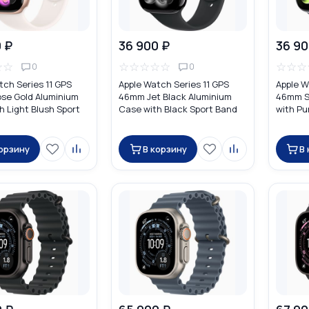
 ₽
36 900 ₽
36 90
☆
☆
☆
☆
☆
☆
☆
☆
☆
☆
0
0
tch Series 11 GPS
Apple Watch Series 11 GPS
Apple W
se Gold Aluminium
46mm Jet Black Aluminium
46mm Si
h Light Blush Sport
Case with Black Sport Band
with Pu
корзину
В корзину
В