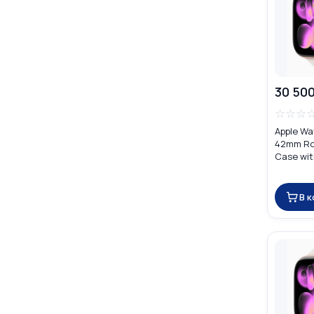
30 500
☆
☆
☆
Apple Wa
42mm Ro
Case wit
Band
В 