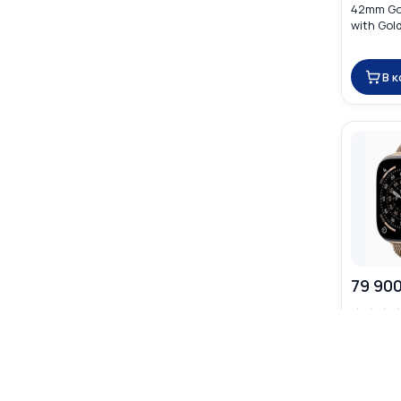
42mm Go
with Gol
В 
79 900
☆
☆
☆
Apple Wa
46mm Go
with Gol