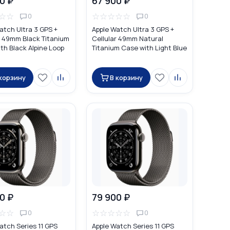
0 ₽
67 900 ₽
☆
☆
☆
☆
☆
☆
☆
0
0
atch Ultra 3 GPS +
Apple Watch Ultra 3 GPS +
r 49mm Black Titanium
Cellular 49mm Natural
th Black Alpine Loop
Titanium Case with Light Blue
Alpine Loop
 корзину
В корзину
0 ₽
79 900 ₽
☆
☆
☆
☆
☆
☆
☆
0
0
atch Series 11 GPS
Apple Watch Series 11 GPS