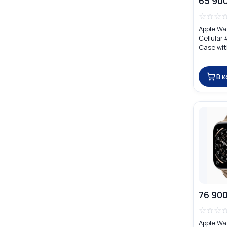
65 90
☆
☆
☆
Apple Wa
Cellular
Case wit
В 
76 900
☆
☆
☆
Apple Wa