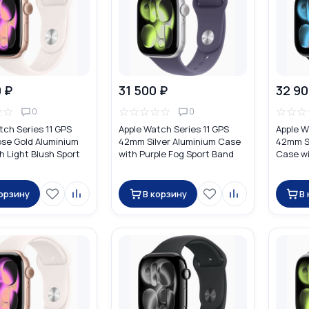
 ₽
31 500 ₽
32 90
☆
☆
☆
☆
☆
☆
☆
☆
☆
☆
0
0
tch Series 11 GPS
Apple Watch Series 11 GPS
Apple W
se Gold Aluminium
42mm Silver Aluminium Case
42mm S
h Light Blush Sport
with Purple Fog Sport Band
Case wi
корзину
В корзину
В