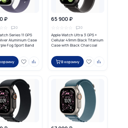
0 ₽
65 900 ₽
☆
☆
☆
☆
☆
☆
☆
0
0
atch Series 11 GPS
Apple Watch Ultra 3 GPS +
lver Aluminium Case
Cellular 49mm Black Titanium
rple Fog Sport Band
Case with Black Charcoal
Trail Loop
 корзину
В корзину