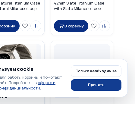
atural Titanium Case
42mm Slate Titanium Case
tural Milanese Loop
with Slate Milanese Loop
 корзину
В корзину
ьзуем cookie
Только необходимые
для работы корзины и помогают
айт. Подробнее — в
оферте и
Принять
конфиденциальности
.
0 ₽
Нет в наличии
☆
☆
0
☆
☆
☆
☆
☆
0
atch Ultra 3 GPS +
r 49mm Natural
Apple Watch Series 11 GPS
m Case with Titanium
46mm Space Gray Aluminium
e Loop
Case with Black Sport Band