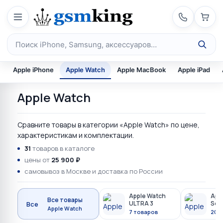
Перейти к содержимому
Поиск по каталогу
Apple iPhone
Apple Watch
Apple MacBook
Apple iPad
Apple Watch
Сравните товары в категории «Apple Watch» по цене,
характеристикам и комплектации.
31
товаров в каталоге
цены от
25 900 ₽
самовывоз в Москве и доставка по России
Apple Watch
App
Все товары
ULTRA 3
Seri
Все
Apple Watch
7 товаров
20 