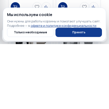
Мы используем cookie
Они нужны для работы корзины и помогают улучшать сайт.
Подробнее — в
оферте и политике конфиденциальности
.
Только необходимые
Принять
Главная
Каталог
Профиль
Корзина
82 900 ₽
Нет в наличии
☆
☆
☆
☆
☆
0
☆
☆
☆
☆
☆
0
Apple Watch Ultra 3 GPS +
Cellular 49mm Natural
Apple Watch Series 11 GPS
Titanium Case with
46mm Space Gray
Titanium Milanese Loop
Aluminium Case with
Black Sport Band
Нет в наличии