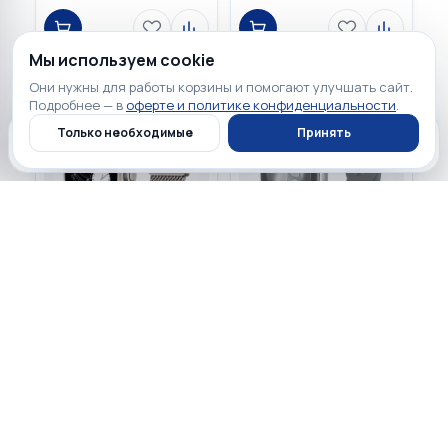
Мы используем cookie
Они нужны для работы корзины и помогают улучшать сайт.
Подробнее — в
оферте и политике конфиденциальности
.
Только необходимые
Принять
Главная
Каталог
Профиль
Корзина
82 900 ₽
Нет в наличии
☆
☆
☆
☆
☆
0
☆
☆
☆
☆
☆
0
Apple Watch Ultra 3 GPS +
Cellular 49mm Natural
Apple Watch Series 11 GPS
Titanium Case with
46mm Space Gray
Titanium Milanese Loop
Aluminium Case with
Black Sport Band
Нет в наличии