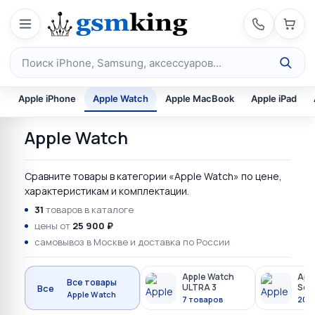
Перейти к содержимому
Поиск по каталогу
Apple iPhone
Apple Watch
Apple MacBook
Apple iPad
Apple Watch
Сравните товары в категории «Apple Watch» по цене,
характеристикам и комплектации.
31
товаров в каталоге
цены от
25 900 ₽
самовывоз в Москве и доставка по России
Apple Watch
App
Все товары
ULTRA 3
Seri
Все
Apple Watch
7 товаров
20 