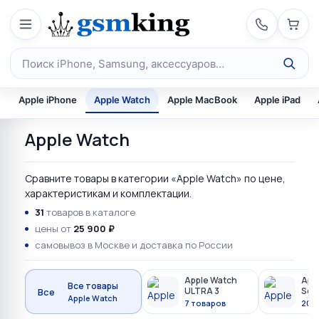
Перейти к содержимому
Поиск по каталогу
Apple iPhone
Apple Watch
Apple MacBook
Apple iPad
Apple Watch
Сравните товары в категории «Apple Watch» по цене,
характеристикам и комплектации.
31
товаров в каталоге
цены от
25 900 ₽
самовывоз в Москве и доставка по России
Apple Watch
App
Все товары
ULTRA 3
Seri
Все
Apple Watch
7 товаров
20 