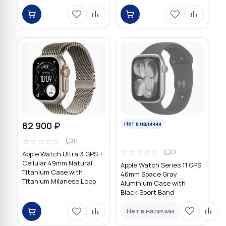
82 900 ₽
Нет в наличии
☆
☆
☆
☆
☆
0
☆
☆
☆
☆
☆
0
Apple Watch Ultra 3 GPS +
Cellular 49mm Natural
Apple Watch Series 11 GPS
Titanium Case with
46mm Space Gray
Titanium Milanese Loop
Aluminium Case with
Black Sport Band
Нет в наличии