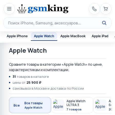
Перейти к содержимому
Поиск по каталогу
Apple iPhone
Apple Watch
Apple MacBook
Apple iPad
Apple Watch
Сравните товары в категории «Apple Watch» по цене,
характеристикам и комплектации.
31
товаров в каталоге
цены от
25 900 ₽
самовывоз в Москве и доставка по России
Apple Watch
App
Все товары
ULTRA 3
Seri
Все
Apple Watch
7 товаров
20 