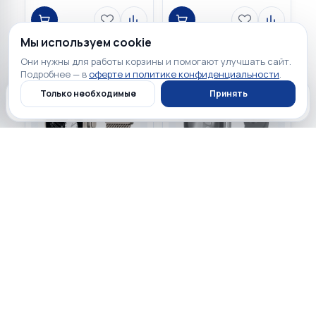
Мы используем cookie
Они нужны для работы корзины и помогают улучшать сайт.
Подробнее — в
оферте и политике конфиденциальности
.
Только необходимые
Принять
Главная
Каталог
Профиль
Корзина
82 900 ₽
Нет в наличии
☆
☆
☆
☆
☆
0
☆
☆
☆
☆
☆
0
Apple Watch Ultra 3 GPS +
Cellular 49mm Natural
Apple Watch Series 11 GPS
Titanium Case with
46mm Space Gray
Titanium Milanese Loop
Aluminium Case with
Black Sport Band
Нет в наличии