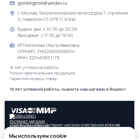
gsmkingmsk@yandex.ru
г. Москва, Багратионовский проезд дом 7, строение
2, павильон С1-079 (1 этаж).
Будние дни: с 10:30 до 20:00
Выходные: с 11:30 до 19:00
ИП Киселева Ольга Ивановна
ОГРНИП: 316325600099741
ИНН: 320401657179
16 лет успешной работы.
Только оригинальная продукция.
Гарантия на весь товар.
16 лет успешной работы, оцените наш магазин в Яндекс!
2026 © GSM♕KING | Интернет-магазин электроники в Москве
Информация, касающаяся технических характеристик, свойств,
Мы используем cookie
наличия и стоимости товара, а также условий оказания услуг, носит