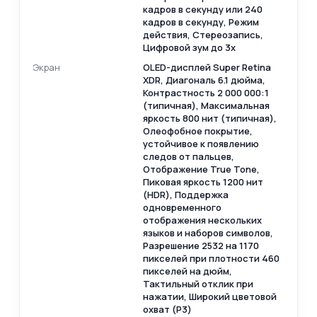
кадров в секунду или 240
кадров в секунду, Режим
действия, Стереозапись,
Цифровой зум до 3x
Экран
OLED-дисплей Super Retina
XDR, Диагональ 6.1 дюйма,
Контрастность 2 000 000:1
(типичная), Максимальная
яркость 800 нит (типичная),
Олеофобное покрытие,
устойчивое к появлению
следов от пальцев,
Отображение True Tone,
Пиковая яркость 1200 нит
(HDR), Поддержка
одновременного
отображения нескольких
языков и наборов символов,
Разрешение 2532 на 1170
пикселей при плотности 460
пикселей на дюйм,
Тактильный отклик при
нажатии, Широкий цветовой
охват (P3)