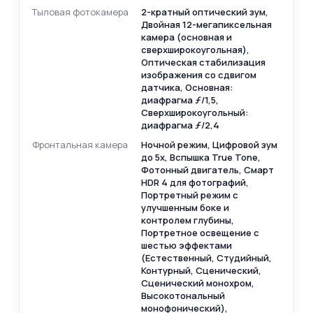
Тыловая фотокамера
2-кратный оптический зум,
Двойная 12-мегапиксельная
камера (основная и
сверхширокоугольная),
Оптическая стабилизация
изображения со сдвигом
датчика, Основная:
диафрагма ƒ/1,5,
Сверхширокоугольный:
диафрагма ƒ/2,4
Фронтальная камера
Ночной режим, Цифровой зум
до 5x, Вспышка True Tone,
Фотонный двигатель, Смарт
HDR 4 для фотографий,
Портретный режим с
улучшенным боке и
контролем глубины,
Портретное освещение с
шестью эффектами
(Естественный, Студийный,
Контурный, Сценический,
Сценический монохром,
Высокотональный
монофонический),