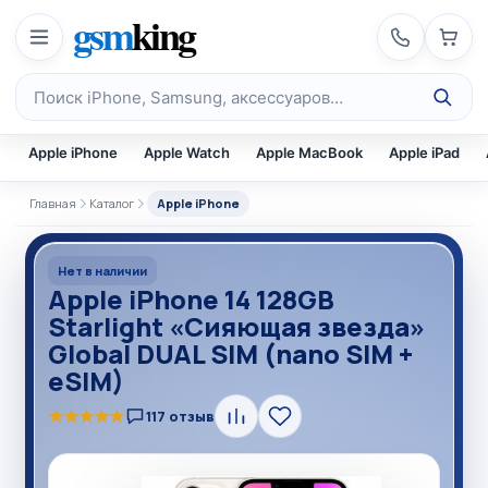
Перейти к содержимому
gsm
king
Поиск по каталогу
Apple iPhone
Apple Watch
Apple MacBook
Apple iPad
Главная
Каталог
Apple iPhone
Нет в наличии
Apple iPhone 14 128GB
Starlight «Сияющая звезда»
Global DUAL SIM (nano SIM +
eSIM)
★
★
★
★
★
117 отзыв
Сравнить
В
избранное