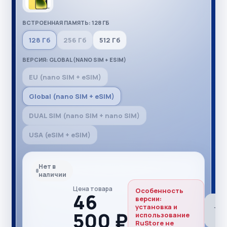
ВСТРОЕННАЯ ПАМЯТЬ: 128 ГБ
128 Гб
256 Гб
512 Гб
ВЕРСИЯ: GLOBAL (NANO SIM + ESIM)
EU (nano SIM + eSIM)
Global (nano SIM + eSIM)
DUAL SIM (nano SIM + nano SIM)
USA (eSIM + eSIM)
Нет в
наличии
Цена товара
Особенность
46
версии:
установка и
500 ₽
использование
RuStore не